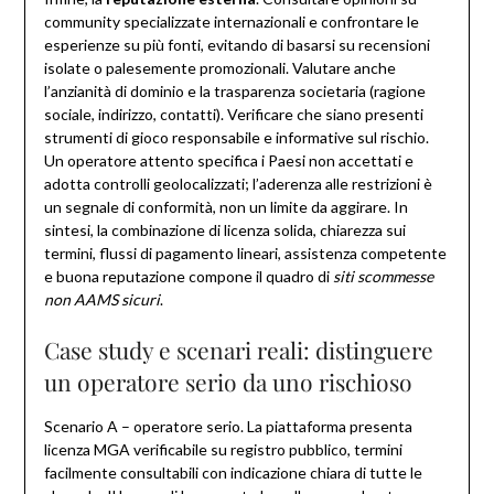
community specializzate internazionali e confrontare le
esperienze su più fonti, evitando di basarsi su recensioni
isolate o palesemente promozionali. Valutare anche
l’anzianità di dominio e la trasparenza societaria (ragione
sociale, indirizzo, contatti). Verificare che siano presenti
strumenti di gioco responsabile e informative sul rischio.
Un operatore attento specifica i Paesi non accettati e
adotta controlli geolocalizzati; l’aderenza alle restrizioni è
un segnale di conformità, non un limite da aggirare. In
sintesi, la combinazione di licenza solida, chiarezza sui
termini, flussi di pagamento lineari, assistenza competente
e buona reputazione compone il quadro di
siti scommesse
non AAMS sicuri
.
Case study e scenari reali: distinguere
un operatore serio da uno rischioso
Scenario A – operatore serio. La piattaforma presenta
licenza MGA verificabile su registro pubblico, termini
facilmente consultabili con indicazione chiara di tutte le