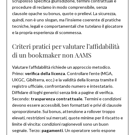
scrupoloso specifica giurisdizione, termini contrattuali e
procedure di reclamo in modo comprensibile, senza
clausole opache su bonus, quote o prelievi. La sicurezza,
quindi, non è uno slogan, ma l’insieme coerente di pratiche
tecniche, legali e comportamentali che tutelano il giocatore
e la propria esperienza di scommessa.
Criteri pratici per valutare l’affidabilità
di un bookmaker non AAMS
Valutare l’affidabilità richiede un approccio metodico.
Primo:
verifica della licenza
. Controllare l’ente (MGA,
UKGC, Gibilterra, ecc.) e la validità della licenza tramite il
registro ufficiale, confrontando numero e intestatario.
Diffidare di loghi generici senza link a pagine di verifica.
Secondo:
trasparenza contrattuale
. Termini e condizioni
devono essere accessibili, ben formattati e privi di clausole
sproporzionate. Sui bonus, attenzione a rollover troppo
elevati, restrizioni sui mercati, quote minime per il riscatto e
limite di vincita: condizioni ragionevoli sono un buon
segnale. Terzo:
pagamenti
. Un operatore serio espone