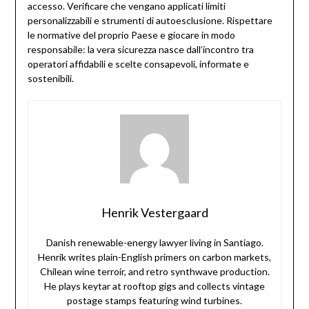
accesso. Verificare che vengano applicati limiti
personalizzabili e strumenti di autoesclusione. Rispettare
le normative del proprio Paese e giocare in modo
responsabile: la vera sicurezza nasce dall’incontro tra
operatori affidabili e scelte consapevoli, informate e
sostenibili.
Henrik Vestergaard
Danish renewable-energy lawyer living in Santiago.
Henrik writes plain-English primers on carbon markets,
Chilean wine terroir, and retro synthwave production.
He plays keytar at rooftop gigs and collects vintage
postage stamps featuring wind turbines.