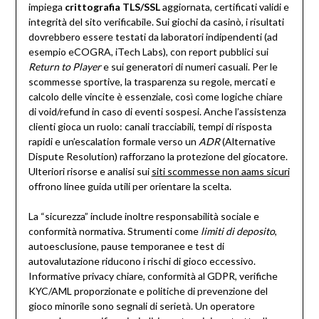
impiega
crittografia TLS/SSL
aggiornata, certificati validi e
integrità del sito verificabile. Sui giochi da casinò, i risultati
dovrebbero essere testati da laboratori indipendenti (ad
esempio eCOGRA, iTech Labs), con report pubblici sui
Return to Player
e sui generatori di numeri casuali. Per le
scommesse sportive, la trasparenza su regole, mercati e
calcolo delle vincite è essenziale, così come logiche chiare
di void/refund in caso di eventi sospesi. Anche l’assistenza
clienti gioca un ruolo: canali tracciabili, tempi di risposta
rapidi e un’escalation formale verso un
ADR
(Alternative
Dispute Resolution) rafforzano la protezione del giocatore.
Ulteriori risorse e analisi sui
siti scommesse non aams sicuri
offrono linee guida utili per orientare la scelta.
La “sicurezza” include inoltre responsabilità sociale e
conformità normativa. Strumenti come
limiti di deposito
,
autoesclusione, pause temporanee e test di
autovalutazione riducono i rischi di gioco eccessivo.
Informative privacy chiare, conformità al GDPR, verifiche
KYC/AML proporzionate e politiche di prevenzione del
gioco minorile sono segnali di serietà. Un operatore