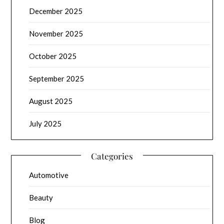
December 2025
November 2025
October 2025
September 2025
August 2025
July 2025
Categories
Automotive
Beauty
Blog