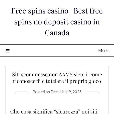
Skip
Free spins casino | Best free
to
content
spins no deposit casino in
Canada
Menu
Siti scommesse non AAMS sicuri: come
riconoscerli e tutelare il proprio gioco
Posted on
December 9, 2025
Che cosa significa “sicurezza” nei siti