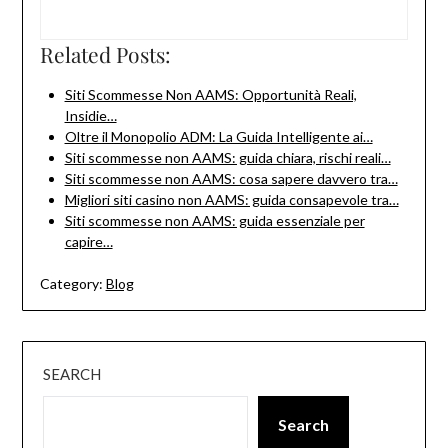
Related Posts:
Siti Scommesse Non AAMS: Opportunità Reali,
Insidie…
Oltre il Monopolio ADM: La Guida Intelligente ai…
Siti scommesse non AAMS: guida chiara, rischi reali…
Siti scommesse non AAMS: cosa sapere davvero tra…
Migliori siti casino non AAMS: guida consapevole tra…
Siti scommesse non AAMS: guida essenziale per
capire…
Category:
Blog
SEARCH
Search