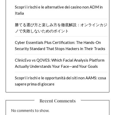
Scopri i rischi e le alternative dei casino non ADM in
Italia
勝てる選び方と楽しみ方を徹底解説：オンラインカジ
ノで失敗しないためのポイント
Cyber Essentials Plus Certification: The Hands-On
Security Standard That Stops Hackers in Their Tracks
ClinicEvo vs QOVES: Which Facial Analysis Platform
Actually Understands Your Face—and Your Goals
Scopri i rischi e le opportunità dei siti non AAMS: cosa
sapere prima di giocare
Recent Comments
No comments to show.