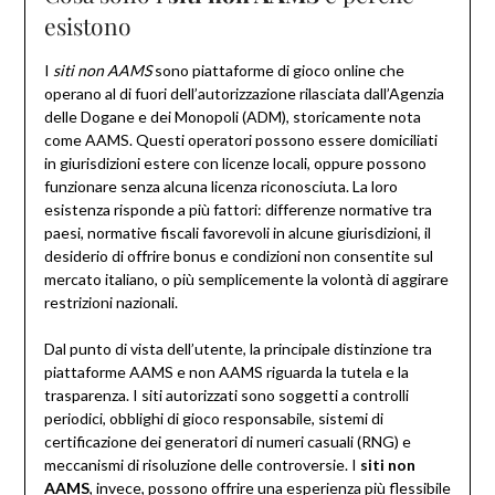
esistono
I
siti non AAMS
sono piattaforme di gioco online che
operano al di fuori dell’autorizzazione rilasciata dall’Agenzia
delle Dogane e dei Monopoli (ADM), storicamente nota
come AAMS. Questi operatori possono essere domiciliati
in giurisdizioni estere con licenze locali, oppure possono
funzionare senza alcuna licenza riconosciuta. La loro
esistenza risponde a più fattori: differenze normative tra
paesi, normative fiscali favorevoli in alcune giurisdizioni, il
desiderio di offrire bonus e condizioni non consentite sul
mercato italiano, o più semplicemente la volontà di aggirare
restrizioni nazionali.
Dal punto di vista dell’utente, la principale distinzione tra
piattaforme AAMS e non AAMS riguarda la tutela e la
trasparenza. I siti autorizzati sono soggetti a controlli
periodici, obblighi di gioco responsabile, sistemi di
certificazione dei generatori di numeri casuali (RNG) e
meccanismi di risoluzione delle controversie. I
siti non
AAMS
, invece, possono offrire una esperienza più flessibile