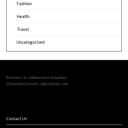
Fashion
Health
Travel
Uncategorized
Business & collaboration inquiries:
ChevroletCorvett_e@outlook.com
Contact Us