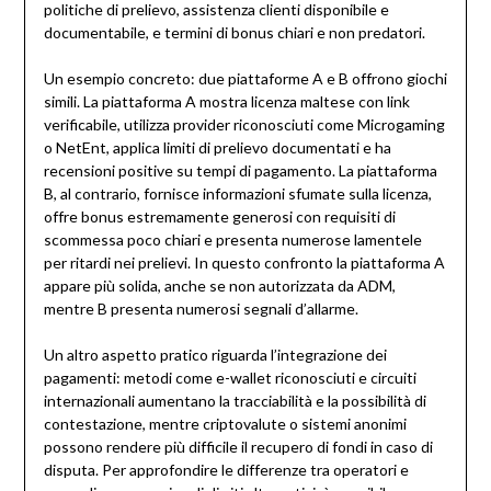
politiche di prelievo, assistenza clienti disponibile e
documentabile, e termini di bonus chiari e non predatori.
Un esempio concreto: due piattaforme A e B offrono giochi
simili. La piattaforma A mostra licenza maltese con link
verificabile, utilizza provider riconosciuti come Microgaming
o NetEnt, applica limiti di prelievo documentati e ha
recensioni positive su tempi di pagamento. La piattaforma
B, al contrario, fornisce informazioni sfumate sulla licenza,
offre bonus estremamente generosi con requisiti di
scommessa poco chiari e presenta numerose lamentele
per ritardi nei prelievi. In questo confronto la piattaforma A
appare più solida, anche se non autorizzata da ADM,
mentre B presenta numerosi segnali d’allarme.
Un altro aspetto pratico riguarda l’integrazione dei
pagamenti: metodi come e-wallet riconosciuti e circuiti
internazionali aumentano la tracciabilità e la possibilità di
contestazione, mentre criptovalute o sistemi anonimi
possono rendere più difficile il recupero di fondi in caso di
disputa. Per approfondire le differenze tra operatori e