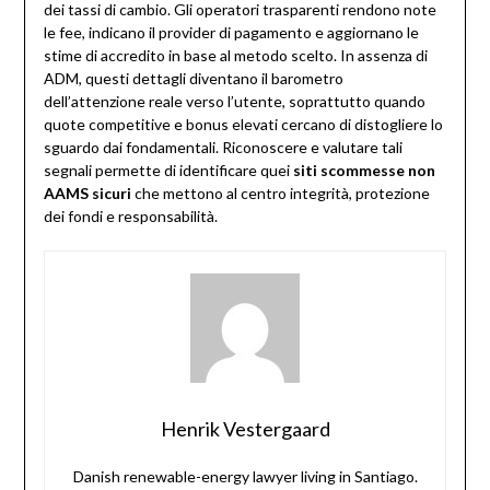
dei tassi di cambio. Gli operatori trasparenti rendono note
le fee, indicano il provider di pagamento e aggiornano le
stime di accredito in base al metodo scelto. In assenza di
ADM, questi dettagli diventano il barometro
dell’attenzione reale verso l’utente, soprattutto quando
quote competitive e bonus elevati cercano di distogliere lo
sguardo dai fondamentali. Riconoscere e valutare tali
segnali permette di identificare quei
siti scommesse non
AAMS sicuri
che mettono al centro integrità, protezione
dei fondi e responsabilità.
Henrik Vestergaard
Danish renewable-energy lawyer living in Santiago.