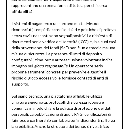
rappresentano una prima forma di tutela per chi cerca
affidabilità
.
I sistemi di pagamento raccontano molto. Metodi
riconosciuti, tempi di accredito chiari e politiche di prelievo
senza cavilli nascosti sono segnali positivi. La richiesta di
documenti per la verifica dell’identità (KYC) e, in alcuni casi,
della provenienza dei fondi (SoF) non è un ostacolo ma una
misura di sicurezza. La presenza di limiti di deposito
configurabili, time-out e autoesclusione volontaria indica
impegno sul
gioco responsabile
. Un operatore serio
propone strumenti concreti per prevenire e gestire il
rischio di gioco eccessivo, e fornisce contatti di enti di
supporto.
Sul piano tecnico, una piattaforma affidabile utilizza
cifratura aggiornata, protocolli di sicurezza robusti e
comunica in modo chiaro la politica di protezione dei dati
personali. La pubblicazione di audit RNG, certificazioni di
fairness e partnership con laboratori indipendenti rafforza
la credibilità. Anche la struttura dei bonus è rivelatrice: