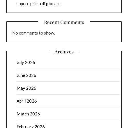
sapere prima di giocare
Recent Comments
No comments to show.
Archives
July 2026
June 2026
May 2026
April 2026
March 2026
February 2026