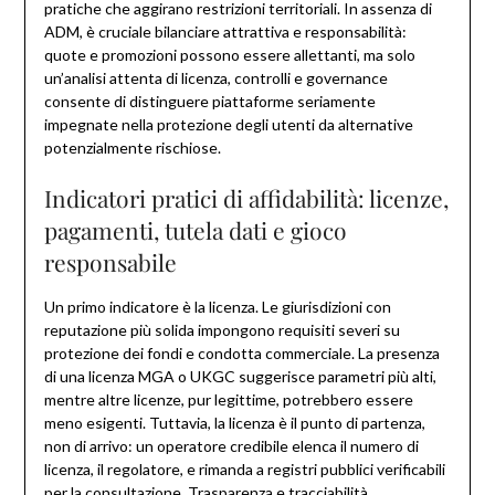
pratiche che aggirano restrizioni territoriali. In assenza di
ADM, è cruciale bilanciare attrattiva e responsabilità:
quote e promozioni possono essere allettanti, ma solo
un’analisi attenta di licenza, controlli e governance
consente di distinguere piattaforme seriamente
impegnate nella protezione degli utenti da alternative
potenzialmente rischiose.
Indicatori pratici di affidabilità: licenze,
pagamenti, tutela dati e gioco
responsabile
Un primo indicatore è la licenza. Le giurisdizioni con
reputazione più solida impongono requisiti severi su
protezione dei fondi e condotta commerciale. La presenza
di una licenza MGA o UKGC suggerisce parametri più alti,
mentre altre licenze, pur legittime, potrebbero essere
meno esigenti. Tuttavia, la licenza è il punto di partenza,
non di arrivo: un operatore credibile elenca il numero di
licenza, il regolatore, e rimanda a registri pubblici verificabili
per la consultazione. Trasparenza e tracciabilità