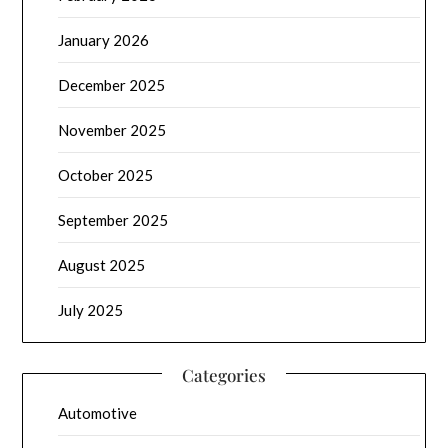
January 2026
December 2025
November 2025
October 2025
September 2025
August 2025
July 2025
Categories
Automotive