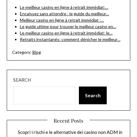
Le meilleur casino en ligne à retrait immédiat:…
Encaissez sans attendre : le guide du meilleur…
Meilleur casino en ligne à retrait immédiat :…
Le guide ultime pour trouver le meilleur casino en…
Le meilleur casino en ligne à retrait immédiat: le…
Retraits instantanés: comment dénicher le meilleur…
Category:
Blog
SEARCH
Search
Recent Posts
Scopri i rischi e le alternative dei casino non ADM in