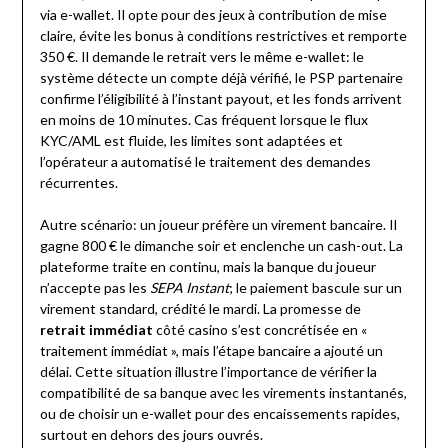
via e-wallet. Il opte pour des jeux à contribution de mise
claire, évite les bonus à conditions restrictives et remporte
350 €. Il demande le retrait vers le même e-wallet: le
système détecte un compte déjà vérifié, le PSP partenaire
confirme l’éligibilité à l’instant payout, et les fonds arrivent
en moins de 10 minutes. Cas fréquent lorsque le flux
KYC/AML est fluide, les limites sont adaptées et
l’opérateur a automatisé le traitement des demandes
récurrentes.
Autre scénario: un joueur préfère un virement bancaire. Il
gagne 800 € le dimanche soir et enclenche un cash-out. La
plateforme traite en continu, mais la banque du joueur
n’accepte pas les
SEPA Instant
; le paiement bascule sur un
virement standard, crédité le mardi. La promesse de
retrait immédiat
côté casino s’est concrétisée en «
traitement immédiat », mais l’étape bancaire a ajouté un
délai. Cette situation illustre l’importance de vérifier la
compatibilité de sa banque avec les virements instantanés,
ou de choisir un e-wallet pour des encaissements rapides,
surtout en dehors des jours ouvrés.