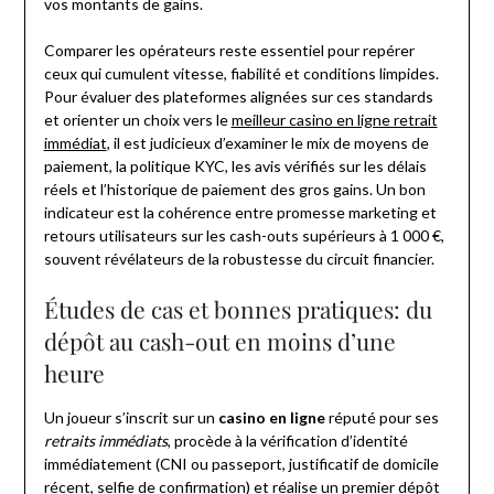
vos montants de gains.
Comparer les opérateurs reste essentiel pour repérer
ceux qui cumulent vitesse, fiabilité et conditions limpides.
Pour évaluer des plateformes alignées sur ces standards
et orienter un choix vers le
meilleur casino en ligne retrait
immédiat
, il est judicieux d’examiner le mix de moyens de
paiement, la politique KYC, les avis vérifiés sur les délais
réels et l’historique de paiement des gros gains. Un bon
indicateur est la cohérence entre promesse marketing et
retours utilisateurs sur les cash-outs supérieurs à 1 000 €,
souvent révélateurs de la robustesse du circuit financier.
Études de cas et bonnes pratiques: du
dépôt au cash-out en moins d’une
heure
Un joueur s’inscrit sur un
casino en ligne
réputé pour ses
retraits immédiats
, procède à la vérification d’identité
immédiatement (CNI ou passeport, justificatif de domicile
récent, selfie de confirmation) et réalise un premier dépôt