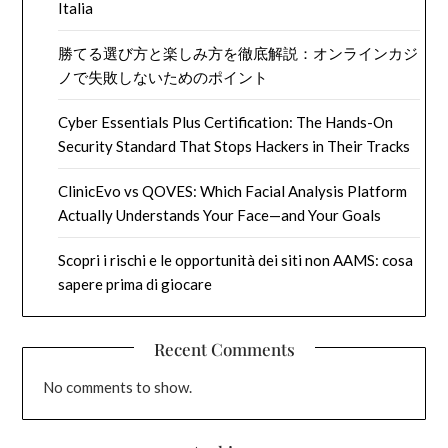
Italia
勝てる選び方と楽しみ方を徹底解説：オンラインカジ
ノで失敗しないためのポイント
Cyber Essentials Plus Certification: The Hands-On
Security Standard That Stops Hackers in Their Tracks
ClinicEvo vs QOVES: Which Facial Analysis Platform
Actually Understands Your Face—and Your Goals
Scopri i rischi e le opportunità dei siti non AAMS: cosa
sapere prima di giocare
Recent Comments
No comments to show.