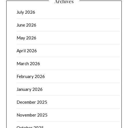
Archives
July 2026
June 2026
May 2026
April 2026
March 2026
February 2026
January 2026
December 2025
November 2025
October 2025