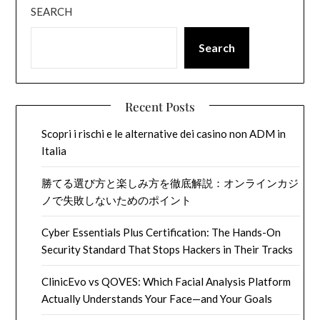
SEARCH
Search
Recent Posts
Scopri i rischi e le alternative dei casino non ADM in
Italia
勝てる選び方と楽しみ方を徹底解説：オンラインカジ
ノで失敗しないためのポイント
Cyber Essentials Plus Certification: The Hands-On
Security Standard That Stops Hackers in Their Tracks
ClinicEvo vs QOVES: Which Facial Analysis Platform
Actually Understands Your Face—and Your Goals