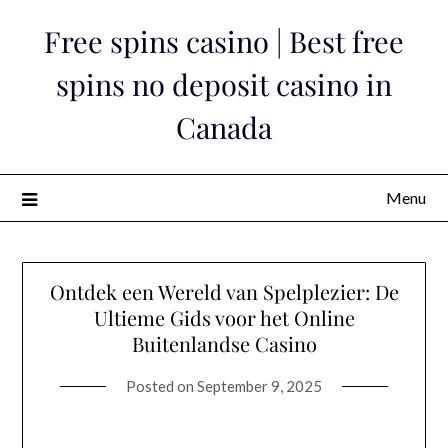
Skip
Free spins casino | Best free
to
content
spins no deposit casino in
Canada
Menu
Ontdek een Wereld van Spelplezier: De
Ultieme Gids voor het Online
Buitenlandse Casino
Posted on
September 9, 2025