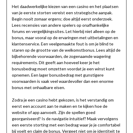
Het daadwerkelijke kiezen van een casino en het plaatsen
van je eerste storten vereist een strategische aanpak.
Begin nooit zomaar ergens; doe altijd eerst onderzoek.
Lees recensies van andere spelers op onafhankelijke
forums en vergelijkingssites. Let hierbij niet alleen op de
bonus, maar vooral op de ervaringen met uitbetalingen en
klantenservice. Een veelgemaakte fout is om je blind te
staren op de grootte van de welkomstbonus. Lees altijd de
bijbehorende voorwaarden, de zogenaamde wagering
requirements. Dit geeft aan hoeveel keer je het
bonusbedrag moet omzetten voordat je een winst kunt
opnemen. Een lager bonusbedrag met gunstigere
voorwaarden is vaak veel waardevoller dan een enorme
bonus met onhaalbare eisen.
Zodra je een casino hebt gekozen, is het verstandig om
eerst een account aan te maken en te kijken hoe de
website of app aanvoelt. Zijn de spellen goed
georganiseerd? Is de navigatie intuïtief? Maak vervolgens
een eerste storting met een bedrag waar je je comfortabel
bij voelt en claim de bonus. Vergeet niet om je identiteit te