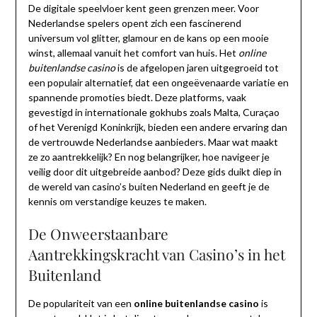
De digitale speelvloer kent geen grenzen meer. Voor
Nederlandse spelers opent zich een fascinerend
universum vol glitter, glamour en de kans op een mooie
winst, allemaal vanuit het comfort van huis. Het
online
buitenlandse casino
is de afgelopen jaren uitgegroeid tot
een populair alternatief, dat een ongeëvenaarde variatie en
spannende promoties biedt. Deze platforms, vaak
gevestigd in internationale gokhubs zoals Malta, Curaçao
of het Verenigd Koninkrijk, bieden een andere ervaring dan
de vertrouwde Nederlandse aanbieders. Maar wat maakt
ze zo aantrekkelijk? En nog belangrijker, hoe navigeer je
veilig door dit uitgebreide aanbod? Deze gids duikt diep in
de wereld van casino’s buiten Nederland en geeft je de
kennis om verstandige keuzes te maken.
De Onweerstaanbare
Aantrekkingskracht van Casino’s in het
Buitenland
De populariteit van een
online buitenlandse casino
is