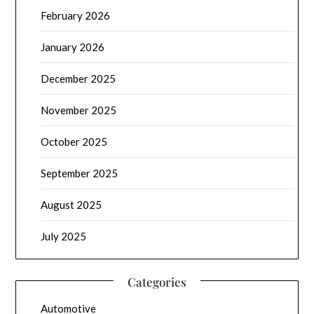
February 2026
January 2026
December 2025
November 2025
October 2025
September 2025
August 2025
July 2025
Categories
Automotive