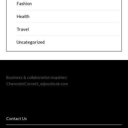
Fashion
Health
Travel
Uncategorized
Business & collaboration inquiries:
ChevroletCorvett_e@outlook.com
Contact Us