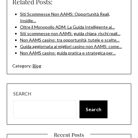
Related Posts:
Siti Scommesse Non AAMS: Opportunità Reali,
Insidie…
Oltre il Monopolio ADM: La Guida Intelligente ai…
Siti scommesse non AAMS: guida chiara, rischi reali…
Non AAMS casino: tra opportunità, tutele e scelte…
Guida aggiornata ai migliori casino non AAMS: come…
Non AAMS casino: guida pratica e strategica per…
Category:
Blog
SEARCH
Search
Recent Posts