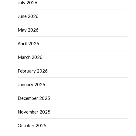
July 2026
June 2026
May 2026
April 2026
March 2026
February 2026
January 2026
December 2025
November 2025
October 2025