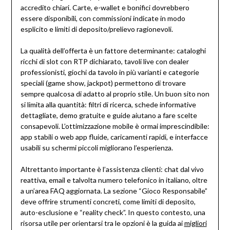
accredito chiari. Carte, e-wallet e bonifici dovrebbero
essere disponibili, con commissioni indicate in modo
esplicito e limiti di deposito/prelievo ragionevoli.
La qualità dell’offerta è un fattore determinante: cataloghi
ricchi di slot con RTP dichiarato, tavoli live con dealer
professionisti, giochi da tavolo in più varianti e categorie
speciali (game show, jackpot) permettono di trovare
sempre qualcosa di adatto al proprio stile. Un buon sito non
si limita alla quantità: filtri di ricerca, schede informative
dettagliate, demo gratuite e guide aiutano a fare scelte
consapevoli. L’ottimizzazione mobile è ormai imprescindibile:
app stabili o web app fluide, caricamenti rapidi, e interfacce
usabili su schermi piccoli migliorano l’esperienza.
Altrettanto importante è l’assistenza clienti: chat dal vivo
reattiva, email e talvolta numero telefonico in italiano, oltre
a un’area FAQ aggiornata. La sezione “Gioco Responsabile”
deve offrire strumenti concreti, come limiti di deposito,
auto-esclusione e “reality check”. In questo contesto, una
risorsa utile per orientarsi tra le opzioni è la guida ai
migliori