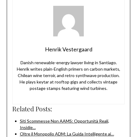
Henrik Vestergaard
Danish renewable-energy lawyer living in Santiago.
Henrik writes plain-English primers on carbon markets,
Chilean wine terroir, and retro synthwave production.
He plays keytar at rooftop gigs and collects vintage
postage stamps featuring wind turbines.
Related Posts:
Siti Scommesse Non AAMS: Opportunità Reali,
Insidie…
Oltre il Monopolio ADM: La Guida Intelligente ai…