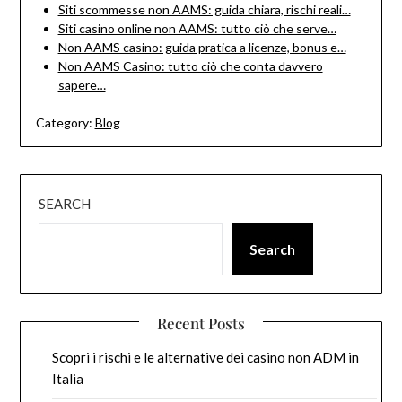
Siti scommesse non AAMS: guida chiara, rischi reali…
Siti casino online non AAMS: tutto ciò che serve…
Non AAMS casino: guida pratica a licenze, bonus e…
Non AAMS Casino: tutto ciò che conta davvero
sapere…
Category:
Blog
SEARCH
Search
Recent Posts
Scopri i rischi e le alternative dei casino non ADM in
Italia