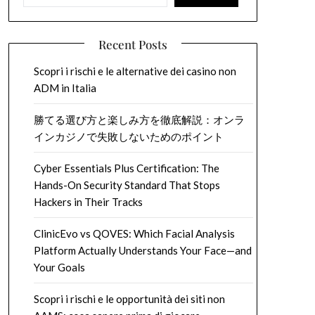
Recent Posts
Scopri i rischi e le alternative dei casino non
ADM in Italia
勝てる選び方と楽しみ方を徹底解説：オンラ
インカジノで失敗しないためのポイント
Cyber Essentials Plus Certification: The
Hands-On Security Standard That Stops
Hackers in Their Tracks
ClinicEvo vs QOVES: Which Facial Analysis
Platform Actually Understands Your Face—and
Your Goals
Scopri i rischi e le opportunità dei siti non