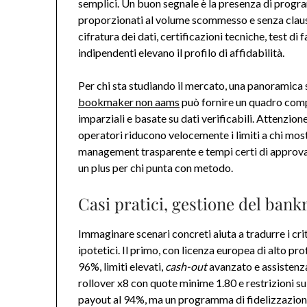
semplici. Un buon segnale è la presenza di program
proporzionati al volume scommesso e senza claus
cifratura dei dati, certificazioni tecniche, test di
indipendenti elevano il profilo di affidabilità.
Per chi sta studiando il mercato, una panoramica
bookmaker non aams
può fornire un quadro compa
imparziali e basate su dati verificabili. Attenzione
operatori riducono velocemente i limiti a chi mostr
management trasparente e tempi certi di approvaz
un plus per chi punta con metodo.
Casi pratici, gestione del bank
Immaginare scenari concreti aiuta a tradurre i cri
ipotetici. Il primo, con licenza europea di alto pr
96%, limiti elevati,
cash-out
avanzato e assistenza
rollover x8 con quote minime 1.80 e restrizioni su
payout al 94%, ma un programma di fidelizzazione 