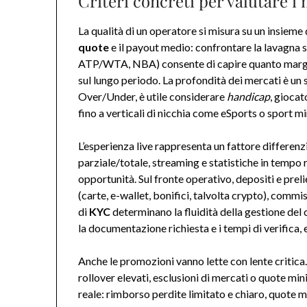
Criteri concreti per valutare 
La qualità di un operatore si misura su un insieme 
quote
e il payout medio: confrontare la lavagna 
ATP/WTA, NBA) consente di capire quanto margin
sul lungo periodo. La profondità dei mercati è un 
Over/Under, è utile considerare
handicap
, giocat
fino a verticali di nicchia come eSports o sport mi
L’esperienza live rappresenta un fattore differenzi
parziale/totale, streaming e statistiche in tempo 
opportunità. Sul fronte operativo, depositi e prel
(carte, e-wallet, bonifici, talvolta crypto), commi
di
KYC
determinano la fluidità della gestione del
la documentazione richiesta e i tempi di verifica
Anche le promozioni vanno lette con lente critica
rollover elevati, esclusioni di mercati o quote mi
reale: rimborso perdite limitato e chiaro, quote m