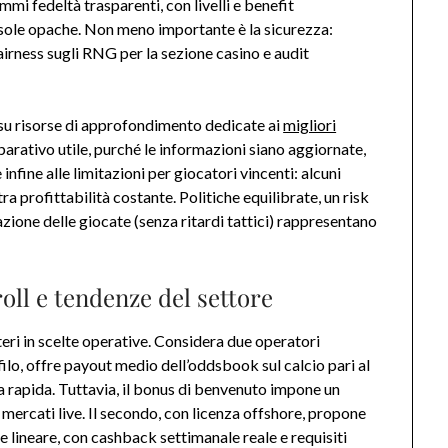
mi fedeltà trasparenti, con livelli e benefit
ole opache. Non meno importante è la sicurezza:
 fairness sugli RNG per la sezione casino e audit
 su risorse di approfondimento dedicate ai
migliori
rativo utile, purché le informazioni siano aggiornate,
 infine alle limitazioni per giocatori vincenti: alcuni
a profittabilità costante. Politiche equilibrate, un risk
ione delle giocate (senza ritardi tattici) rappresentano
roll e tendenze del settore
teri in scelte operative. Considera due operatori
ofilo, offre payout medio dell’oddsbook sul calcio pari al
 rapida. Tuttavia, il bonus di benvenuto impone un
 mercati live. Il secondo, con licenza offshore, propone
lineare, con cashback settimanale reale e requisiti