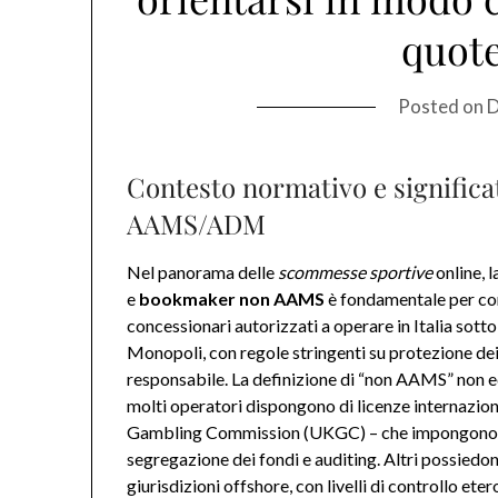
quote
Posted on
D
Contesto normativo e significa
AAMS/ADM
Nel panorama delle
scommesse sportive
online, 
e
bookmaker non AAMS
è fondamentale per comp
concessionari autorizzati a operare in Italia sott
Monopoli, con regole stringenti su protezione dei
responsabile. La definizione di “non AAMS” non e
molti operatori dispongono di licenze internaz
Gambling Commission (UKGC) – che impongono sta
segregazione dei fondi e auditing. Altri possiedon
giurisdizioni offshore, con livelli di controllo ete