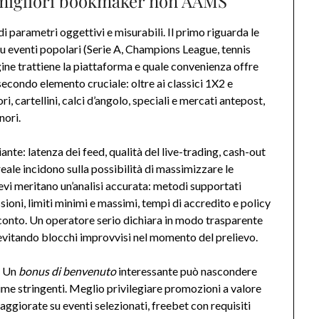
i migliori bookmaker non AAMS
di parametri oggettivi e misurabili. Il primo riguarda le
su eventi popolari (Serie A, Champions League, tennis
e trattiene la piattaforma e quale convenienza offre
secondo elemento cruciale: oltre ai classici 1X2 e
ori, cartellini, calci d’angolo, speciali e mercati antepost,
nori.
ante: latenza dei feed, qualità del live-trading, cash-out
reale incidono sulla possibilità di massimizzare le
ievi meritano un’analisi accurata: metodi supportati
ssioni, limiti minimi e massimi, tempi di accredito e policy
 conto. Un operatore serio dichiara in modo trasparente
, evitando blocchi improvvisi nel momento del prelievo.
. Un
bonus di benvenuto
interessante può nascondere
nime stringenti. Meglio privilegiare promozioni a valore
aggiorate su eventi selezionati, freebet con requisiti