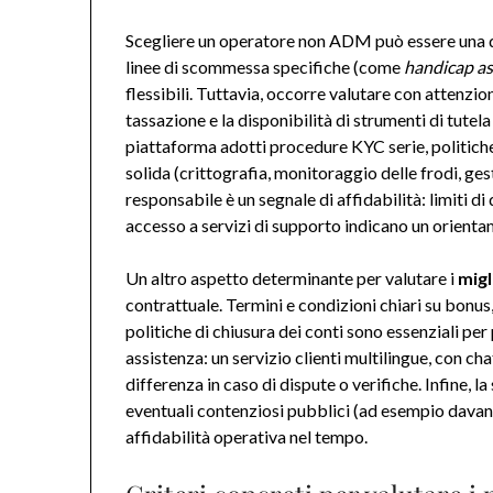
Scegliere un operatore non ADM può essere una de
linee di scommessa specifiche (come
handicap asi
flessibili. Tuttavia, occorre valutare con attenzio
tassazione e la disponibilità di strumenti di tutel
piattaforma adotti procedure KYC serie, politiche
solida (crittografia, monitoraggio delle frodi, ge
responsabile è un segnale di affidabilità: limiti di
accesso a servizi di supporto indicano un orienta
Un altro aspetto determinante per valutare i
mig
contrattuale. Termini e condizioni chiari su bonus, 
politiche di chiusura dei conti sono essenziali per 
assistenza: un servizio clienti multilingue, con cha
differenza in caso di dispute o verifiche. Infine, l
eventuali contenziosi pubblici (ad esempio davant
affidabilità operativa nel tempo.