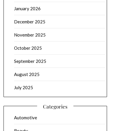
January 2026
December 2025
November 2025
October 2025
September 2025
August 2025
July 2025
Categories
Automotive
Beauty