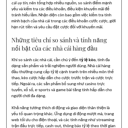
cái uy tín
, nên tổng hợp nhiều nguồn, so sánh điểm mạnh
yếu và kiểm tra các điều khoản, điều kiện khuyến mãi để
tránh hiểu lầm. Nhận diện còn bao gồm việc kiểm tra tính
minh bạch của nhà cái trong các điều khoản cước cược, giới
hạn rút tiền và yêu cầu đặt cược đối với khuyến mãi.
Những tiêu chí so sánh và tính năng
nổi bật của các nhà cái hàng đầu
Khi so sánh các nhà cái, cần chú ý đến
tỷ lệ kèo
, tính đa
dạng sản phẩm và trải nghiệm người dùng. Nhà cái hàng
đầu thường cung cấp tỷ lệ cạnh tranh trên nhiều môn thể
thao, kèo cược hấp dẫn cho cược trước trận và cược trực
tiếp. Ngoài ra, các sản phẩm bổ sung như casino trực
tuyến, xổ số, e-sports và game bài tăng tính hấp dẫn cho
người chơi đa dạng.
Khả năng tương thích di động và giao diện thân thiện là
yếu tố quan trọng khác. Ứng dụng di động mượt mà, trang
web tối ưu cho điện thoại, và các tính năng như streaming
trận đấu trực tiếp, cash-out, thông báo tỷ lệ theo thời gian