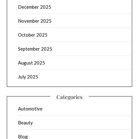
December 2025
November 2025
October 2025
September 2025
August 2025
July 2025
Categories
Automotive
Beauty
Blog