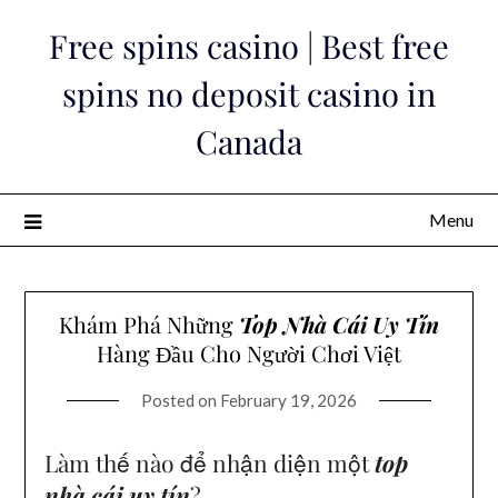
Skip
Free spins casino | Best free
to
content
spins no deposit casino in
Canada
Menu
Khám Phá Những
Top Nhà Cái Uy Tín
Hàng Đầu Cho Người Chơi Việt
Posted on
February 19, 2026
Làm thế nào để nhận diện một
top
nhà cái uy tín
?