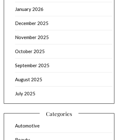
January 2026
December 2025
November 2025
October 2025
September 2025
August 2025
July 2025
Categories
Automotive
Beauty