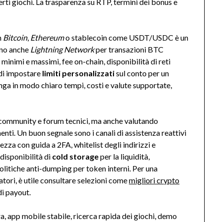
rti giochi. La trasparenza su RTP, termini dei bonus e
n
Bitcoin
,
Ethereum
o stablecoin come USDT/USDC è un
ano anche
Lightning Network
per transazioni BTC
i minimi e massimi, fee on-chain, disponibilità di reti
 di impostare
limiti personalizzati
sul conto per un
nga in modo chiaro tempi, costi e valute supportate,
 community e forum tecnici, ma anche valutando
enti. Un buon segnale sono i canali di assistenza reattivi
ezza con guida a 2FA, whitelist degli indirizzi e
 disponibilità di
cold storage
per la liquidità,
olitiche anti-dumping per token interni. Per una
ori, è utile consultare selezioni come
migliori crypto
di payout.
a, app mobile stabile, ricerca rapida dei giochi, demo