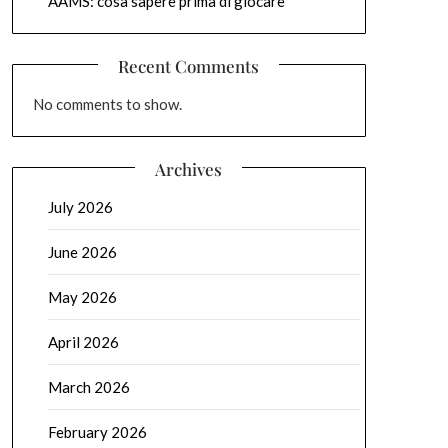
AAMS: cosa sapere prima di giocare
Recent Comments
No comments to show.
Archives
July 2026
June 2026
May 2026
April 2026
March 2026
February 2026