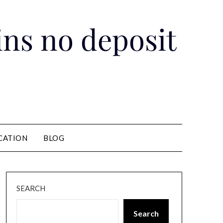
pins no deposit
CATION
BLOG
SEARCH
Search