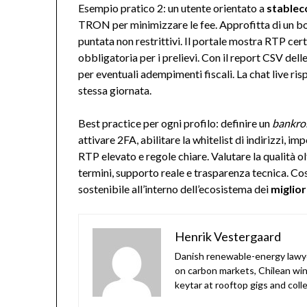
Esempio pratico 2: un utente orientato a
stablec
TRON per minimizzare le fee. Approfitta di un bon
puntata non restrittivi. Il portale mostra RTP certi
obbligatoria per i prelievi. Con il report CSV dell
per eventuali adempimenti fiscali. La chat live ri
stessa giornata.
Best practice per ogni profilo: definire un
bankrol
attivare 2FA, abilitare la whitelist di indirizzi, i
RTP elevato e regole chiare. Valutare la qualità ol
termini, supporto reale e trasparenza tecnica. Cos
sostenibile all’interno dell’ecosistema dei
miglior
Henrik Vestergaard
Danish renewable-energy lawyer 
on carbon markets, Chilean win
keytar at rooftop gigs and col