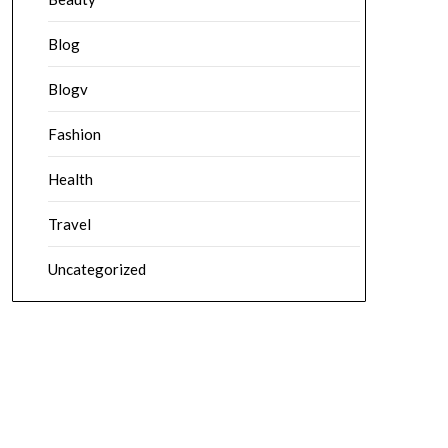
Blog
Blogv
Fashion
Health
Travel
Uncategorized