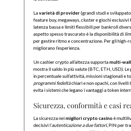
La
varietà di provider
(grandi studi e sviluppato
feature buy, megaways, cluster e giochi esclusivi f
latenza bassa e limiti flessibili per bankroll diver
aspetto spesso trascurato è la disponibilità di
lim
per gestire ritmo e concentrazione. Per gli high-ro
migliorano l’esperienza.
Un cashier crypto all’altezza supporta
multi-wal
mostra il saldo in più valute (BTC, ETH, USD). L
in percentuale sull’attività, missioni stagionali e
programmi fedeltà
chiari e non opachi, con livelli 
evita i sistemi che legano i vantaggi a token interni
Sicurezza, conformità e casi rea
La sicurezza nei
migliori crypto casino
è multili
decisivi l’
autenticazione a due fattori
, PIN per tra