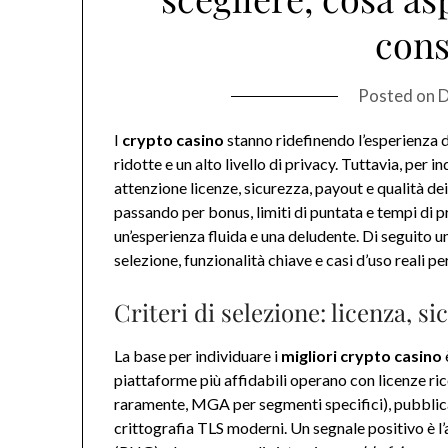
cons
Posted on
D
I
crypto casino
stanno ridefinendo l’esperienza d
ridotte e un alto livello di privacy. Tuttavia, per i
attenzione licenze, sicurezza, payout e qualità dei
passando per bonus, limiti di puntata e tempi di pr
un’esperienza fluida e una deludente. Di seguito u
selezione, funzionalità chiave e casi d’uso reali p
Criteri di selezione: licenza, 
La base per individuare i
migliori crypto casino
piattaforme più affidabili operano con licenze r
raramente, MGA per segmenti specifici), pubblic
crittografia TLS moderni. Un segnale positivo è l