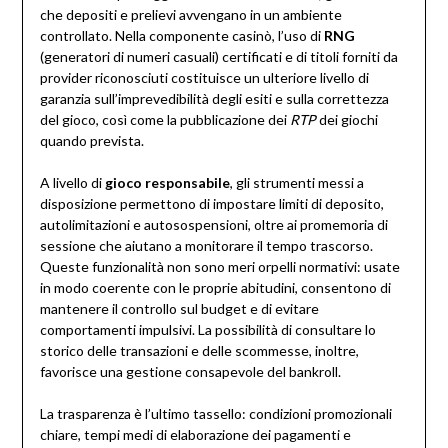
che depositi e prelievi avvengano in un ambiente
controllato. Nella componente casinò, l’uso di
RNG
(generatori di numeri casuali) certificati e di titoli forniti da
provider riconosciuti costituisce un ulteriore livello di
garanzia sull’imprevedibilità degli esiti e sulla correttezza
del gioco, così come la pubblicazione dei
RTP
dei giochi
quando prevista.
A livello di
gioco responsabile
, gli strumenti messi a
disposizione permettono di impostare limiti di deposito,
autolimitazioni e autosospensioni, oltre ai promemoria di
sessione che aiutano a monitorare il tempo trascorso.
Queste funzionalità non sono meri orpelli normativi: usate
in modo coerente con le proprie abitudini, consentono di
mantenere il controllo sul budget e di evitare
comportamenti impulsivi. La possibilità di consultare lo
storico delle transazioni e delle scommesse, inoltre,
favorisce una gestione consapevole del bankroll.
La trasparenza è l’ultimo tassello: condizioni promozionali
chiare, tempi medi di elaborazione dei pagamenti e