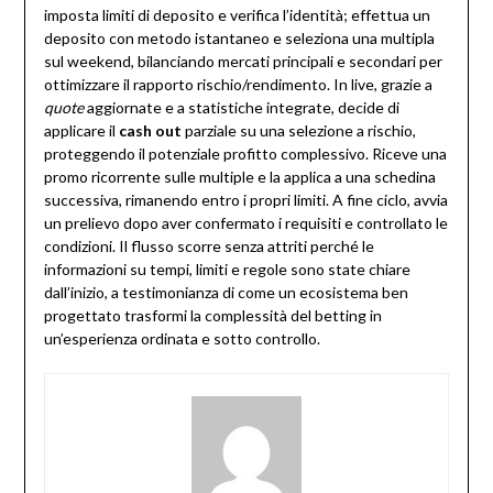
imposta limiti di deposito e verifica l’identità; effettua un
deposito con metodo istantaneo e seleziona una multipla
sul weekend, bilanciando mercati principali e secondari per
ottimizzare il rapporto rischio/rendimento. In live, grazie a
quote
aggiornate e a statistiche integrate, decide di
applicare il
cash out
parziale su una selezione a rischio,
proteggendo il potenziale profitto complessivo. Riceve una
promo ricorrente sulle multiple e la applica a una schedina
successiva, rimanendo entro i propri limiti. A fine ciclo, avvia
un prelievo dopo aver confermato i requisiti e controllato le
condizioni. Il flusso scorre senza attriti perché le
informazioni su tempi, limiti e regole sono state chiare
dall’inizio, a testimonianza di come un ecosistema ben
progettato trasformi la complessità del betting in
un’esperienza ordinata e sotto controllo.