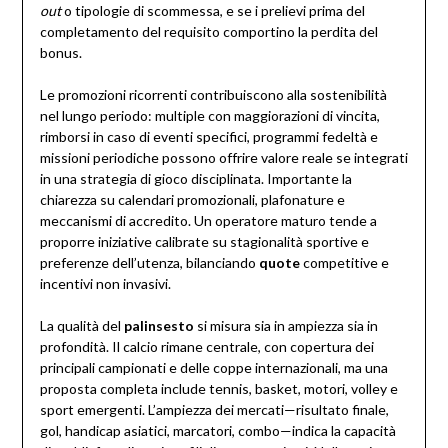
out
o tipologie di scommessa, e se i prelievi prima del
completamento del requisito comportino la perdita del
bonus.
Le promozioni ricorrenti contribuiscono alla sostenibilità
nel lungo periodo: multiple con maggiorazioni di vincita,
rimborsi in caso di eventi specifici, programmi fedeltà e
missioni periodiche possono offrire valore reale se integrati
in una strategia di gioco disciplinata. Importante la
chiarezza su calendari promozionali, plafonature e
meccanismi di accredito. Un operatore maturo tende a
proporre iniziative calibrate su stagionalità sportive e
preferenze dell’utenza, bilanciando
quote
competitive e
incentivi non invasivi.
La qualità del
palinsesto
si misura sia in ampiezza sia in
profondità. Il calcio rimane centrale, con copertura dei
principali campionati e delle coppe internazionali, ma una
proposta completa include tennis, basket, motori, volley e
sport emergenti. L’ampiezza dei mercati—risultato finale,
gol, handicap asiatici, marcatori, combo—indica la capacità