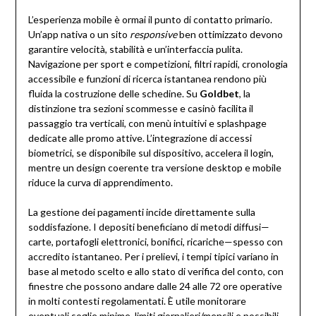
L’esperienza mobile è ormai il punto di contatto primario.
Un’app nativa o un sito
responsive
ben ottimizzato devono
garantire velocità, stabilità e un’interfaccia pulita.
Navigazione per sport e competizioni, filtri rapidi, cronologia
accessibile e funzioni di ricerca istantanea rendono più
fluida la costruzione delle schedine. Su
Goldbet
, la
distinzione tra sezioni scommesse e casinò facilita il
passaggio tra verticali, con menù intuitivi e splashpage
dedicate alle promo attive. L’integrazione di accessi
biometrici, se disponibile sul dispositivo, accelera il login,
mentre un design coerente tra versione desktop e mobile
riduce la curva di apprendimento.
La gestione dei pagamenti incide direttamente sulla
soddisfazione. I depositi beneficiano di metodi diffusi—
carte, portafogli elettronici, bonifici, ricariche—spesso con
accredito istantaneo. Per i prelievi, i tempi tipici variano in
base al metodo scelto e allo stato di verifica del conto, con
finestre che possono andare dalle 24 alle 72 ore operative
in molti contesti regolamentati. È utile monitorare
eventuali soglie minime, limiti giornalieri/mensili e possibili