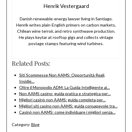
Henrik Vestergaard
Danish renewable-energy lawyer living in Santiago.
Henrik writes plain-English primers on carbon markets,
Chilean wine terroir, and retro synthwave production.
He plays keytar at rooftop gigs and collects vintage
postage stamps featuring wind turbines.
Related Posts:
Siti Scommesse Non AAMS: Opportunità Reali,
Insidie…
Oltre il Monopolio ADM: La Guida Intelligente ai…
Non AAMS casino: guida pratica e strategica per…
Migliori casinò non AAMS: guida completa per…
Migliori siti casino non AAMS: guida consapevole tra…
Casinò non AAMS: come individuare i migliori senza…
Category:
Blog