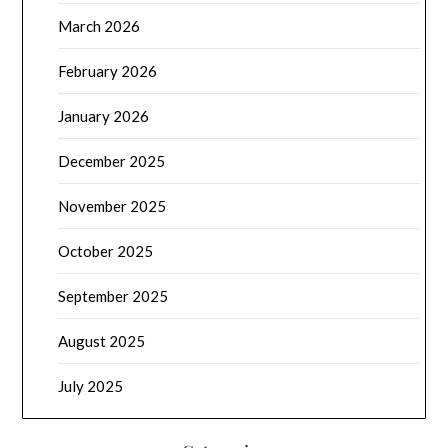
March 2026
February 2026
January 2026
December 2025
November 2025
October 2025
September 2025
August 2025
July 2025