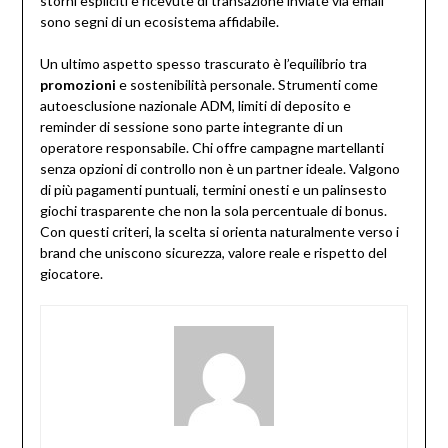
storni espliciti e ricevute di transazione inviate via email
sono segni di un ecosistema affidabile.
Un ultimo aspetto spesso trascurato è l’equilibrio tra
promozioni
e sostenibilità personale. Strumenti come
autoesclusione nazionale ADM, limiti di deposito e
reminder di sessione sono parte integrante di un
operatore responsabile. Chi offre campagne martellanti
senza opzioni di controllo non è un partner ideale. Valgono
di più pagamenti puntuali, termini onesti e un palinsesto
giochi trasparente che non la sola percentuale di bonus.
Con questi criteri, la scelta si orienta naturalmente verso i
brand che uniscono sicurezza, valore reale e rispetto del
giocatore.