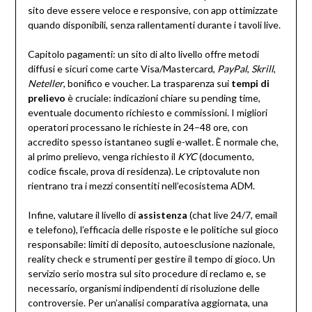
sito deve essere veloce e responsive, con app ottimizzate
quando disponibili, senza rallentamenti durante i tavoli live.
Capitolo pagamenti: un sito di alto livello offre metodi
diffusi e sicuri come carte Visa/Mastercard,
PayPal
,
Skrill
,
Neteller
, bonifico e voucher. La trasparenza sui
tempi di
prelievo
è cruciale: indicazioni chiare su pending time,
eventuale documento richiesto e commissioni. I migliori
operatori processano le richieste in 24–48 ore, con
accredito spesso istantaneo sugli e-wallet. È normale che,
al primo prelievo, venga richiesto il
KYC
(documento,
codice fiscale, prova di residenza). Le criptovalute non
rientrano tra i mezzi consentiti nell’ecosistema ADM.
Infine, valutare il livello di
assistenza
(chat live 24/7, email
e telefono), l’efficacia delle risposte e le politiche sul gioco
responsabile: limiti di deposito, autoesclusione nazionale,
reality check e strumenti per gestire il tempo di gioco. Un
servizio serio mostra sul sito procedure di reclamo e, se
necessario, organismi indipendenti di risoluzione delle
controversie. Per un’analisi comparativa aggiornata, una