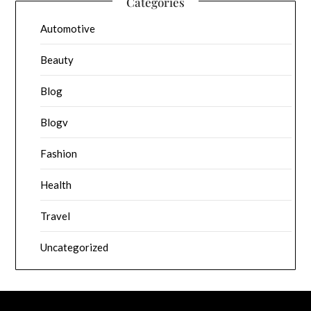
Categories
Automotive
Beauty
Blog
Blogv
Fashion
Health
Travel
Uncategorized