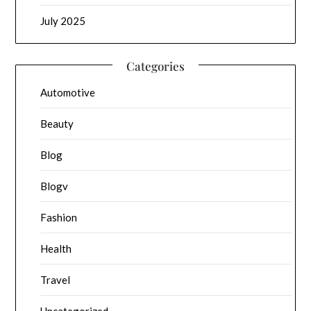
July 2025
Categories
Automotive
Beauty
Blog
Blogv
Fashion
Health
Travel