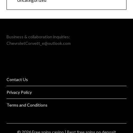
Uncategorized
Business & collaboration inquiries:
ChevroletCorvett_e@outlook.com
Contact Us
Privacy Policy
Terms and Conditions
© 2026 Free spins casino | Best free spins no deposit