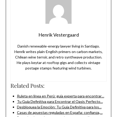
Henrik Vestergaard
Danish renewable-energy lawyer living in Santiago.
Henrik writes plain-English primers on carbon markets,
Chilean wine terroir, and retro synthwave production.
He plays keytar at rooftop gigs and collects vintage
postage stamps featuring wind turbines.
Related Posts:
Ruleta en línea en Perú: guía experta para encontrar…
Tu Guía Definitiva para Encontrar el Oasis Perfecto…
Desbloquea la Emoción: Tu Guía Definitiva para los…
Casas de apuestas reguladas en España: confianza,…