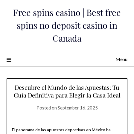
Skip
Free spins casino | Best free
to
content
spins no deposit casino in
Canada
Menu
Descubre el Mundo de las Apuestas: Tu
Guía Definitiva para Elegir la Casa Ideal
Posted on
September 16, 2025
El panorama de las apuestas deportivas en México ha