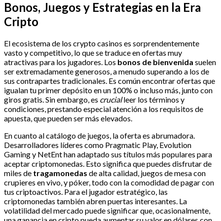
Bonos, Juegos y Estrategias en la Era
Cripto
El ecosistema de los crypto casinos es sorprendentemente
vasto y competitivo, lo que se traduce en ofertas muy
atractivas para los jugadores. Los
bonos de bienvenida
suelen
ser extremadamente generosos, a menudo superando a los de
sus contrapartes tradicionales. Es común encontrar ofertas que
igualan tu primer depósito en un 100% o incluso más, junto con
giros gratis. Sin embargo, es
crucial
leer los términos y
condiciones, prestando especial atención a los requisitos de
apuesta, que pueden ser más elevados.
En cuanto al catálogo de juegos, la oferta es abrumadora.
Desarrolladores líderes como Pragmatic Play, Evolution
Gaming y NetEnt han adaptado sus títulos más populares para
aceptar criptomonedas. Esto significa que puedes disfrutar de
miles de
tragamonedas
de alta calidad, juegos de mesa con
crupieres en vivo, y póker, todo con la comodidad de pagar con
tus criptoactivos. Para el jugador estratégico, las
criptomonedas también abren puertas interesantes. La
volatilidad del mercado puede significar que, ocasionalmente,
una ganancia en cripto pueda aumentar su valor en dólares con