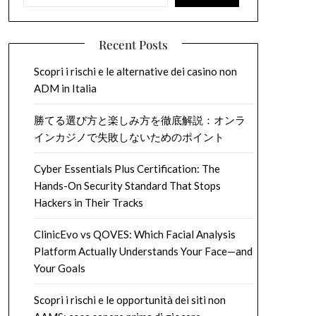
Recent Posts
Scopri i rischi e le alternative dei casino non
ADM in Italia
勝てる選び方と楽しみ方を徹底解説：オンラ
インカジノで失敗しないためのポイント
Cyber Essentials Plus Certification: The
Hands-On Security Standard That Stops
Hackers in Their Tracks
ClinicEvo vs QOVES: Which Facial Analysis
Platform Actually Understands Your Face—and
Your Goals
Scopri i rischi e le opportunità dei siti non