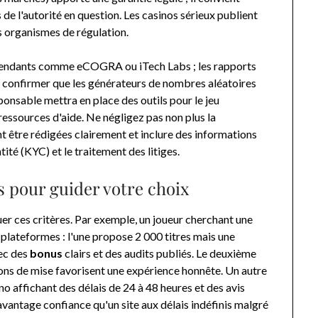
s de l'autorité en question. Les casinos sérieux publient
les organismes de régulation.
dépendants comme eCOGRA ou iTech Labs ; les rapports
de confirmer que les générateurs de nombres aléatoires
nsable mettra en place des outils pour le jeu
ressources d'aide. Ne négligez pas non plus la
t être rédigées clairement et inclure des informations
ntité (KYC) et le traitement des litiges.
s pour guider votre choix
er ces critères. Par exemple, un joueur cherchant une
plateformes : l'une propose 2 000 titres mais une
vec des
bonus
clairs et des audits publiés. Le deuxième
ions de mise favorisent une expérience honnête. Un autre
ino affichant des délais de 24 à 48 heures et des avis
avantage confiance qu'un site aux délais indéfinis malgré