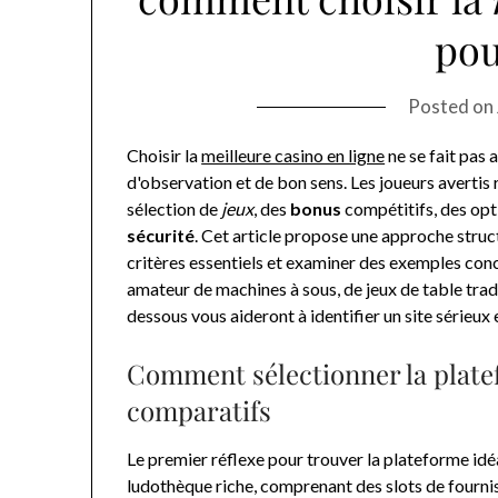
pou
Posted on
Choisir la
meilleure casino en ligne
ne se fait pas 
d'observation et de bon sens. Les joueurs avertis 
sélection de
jeux
, des
bonus
compétitifs, des opti
sécurité
. Cet article propose une approche stru
critères essentiels et examiner des exemples concr
amateur de machines à sous, de jeux de table tradi
dessous vous aideront à identifier un site sérieux 
Comment sélectionner la platef
comparatifs
Le premier réflexe pour trouver la plateforme idéa
ludothèque riche, comprenant des slots de fournis