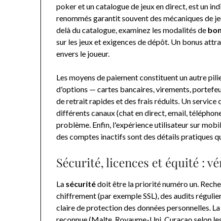
poker et un catalogue de jeux en direct, est un in
renommés garantit souvent des mécaniques de jeu 
delà du catalogue, examinez les modalités de
bo
sur les jeux et exigences de dépôt. Un bonus attra
envers le joueur.
Les moyens de paiement constituent un autre pilier
d'options — cartes bancaires, virements, portefeui
de retrait rapides et des frais réduits. Un service 
différents canaux (chat en direct, email, télépho
problème. Enfin, l'expérience utilisateur sur mobil
des comptes inactifs sont des détails pratiques qu
Sécurité, licences et équité : vér
La
sécurité
doit être la priorité numéro un. Reche
chiffrement (par exemple SSL), des audits régulie
claire de protection des données personnelles. La
reconnue (Malte, Royaume-Uni, Curaçao selon les 