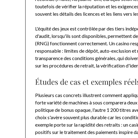
toutefois de vérifier la réputation et les exigence
souvent les détails des licences et les liens vers 
L'équité des jeux est contrôlée par des tiers in
d'audit, lorsqu'ils sont disponibles, permettent 
(RNG) fonctionnent correctement. Un casino respo
responsable : limites de dépôt, auto-exclusion et 
transparence des conditions générales, qui doiven
sur les procédures de retrait, la vérification d'ide
Études de cas et exemples réel
Plusieurs cas concrets illustrent comment appliqu
forte variété de machines à sous comparera deux 
politique de bonus opaque, l'autre 1 200 titres a
choix s'avère souvent plus durable car les condit
exemple porte sur la rapidité des retraits : un cas
positifs sur le traitement des paiements inspire d