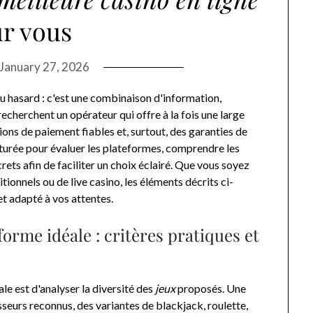
r vous
January 27, 2026
au hasard : c'est une combinaison d'information,
recherchent un opérateur qui offre à la fois une large
ons de paiement fiables et, surtout, des garanties de
cturée pour évaluer les plateformes, comprendre les
ets afin de faciliter un choix éclairé. Que vous soyez
tionnels ou de live casino, les éléments décrits ci-
et adapté à vos attentes.
orme idéale : critères pratiques et
le est d'analyser la diversité des
jeux
proposés. Une
seurs reconnus, des variantes de blackjack, roulette,