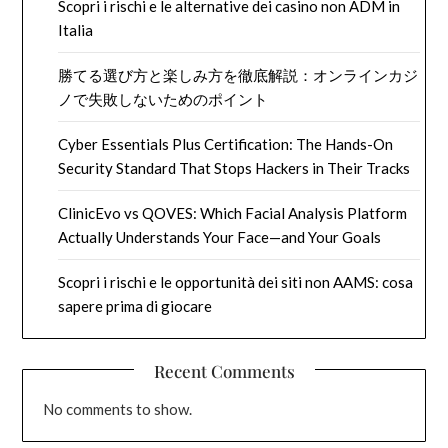
Scopri i rischi e le alternative dei casino non ADM in
Italia
勝てる選び方と楽しみ方を徹底解説：オンラインカジ
ノで失敗しないためのポイント
Cyber Essentials Plus Certification: The Hands-On
Security Standard That Stops Hackers in Their Tracks
ClinicEvo vs QOVES: Which Facial Analysis Platform
Actually Understands Your Face—and Your Goals
Scopri i rischi e le opportunità dei siti non AAMS: cosa
sapere prima di giocare
Recent Comments
No comments to show.