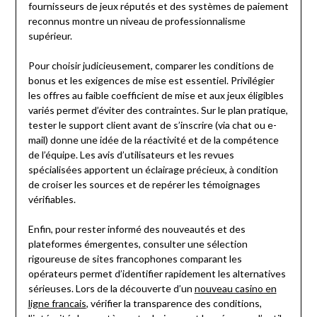
fournisseurs de jeux réputés et des systèmes de paiement
reconnus montre un niveau de professionnalisme
supérieur.
Pour choisir judicieusement, comparer les conditions de
bonus et les exigences de mise est essentiel. Privilégier
les offres au faible coefficient de mise et aux jeux éligibles
variés permet d’éviter des contraintes. Sur le plan pratique,
tester le support client avant de s’inscrire (via chat ou e-
mail) donne une idée de la réactivité et de la compétence
de l’équipe. Les avis d’utilisateurs et les revues
spécialisées apportent un éclairage précieux, à condition
de croiser les sources et de repérer les témoignages
vérifiables.
Enfin, pour rester informé des nouveautés et des
plateformes émergentes, consulter une sélection
rigoureuse de sites francophones comparant les
opérateurs permet d’identifier rapidement les alternatives
sérieuses. Lors de la découverte d’un
nouveau casino en
ligne francais
, vérifier la transparence des conditions,