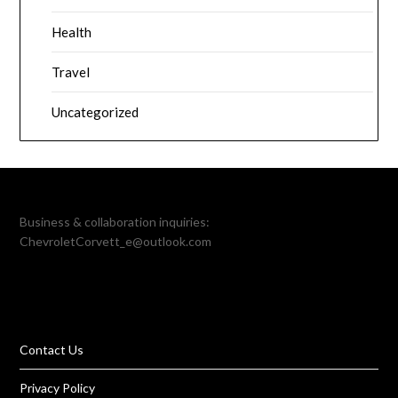
Health
Travel
Uncategorized
Business & collaboration inquiries:
ChevroletCorvett_e@outlook.com
Contact Us
Privacy Policy