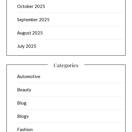
October 2025
September 2025
August 2025
July 2025
Categories
Automotive
Beauty
Blog
Blogv
Fashion