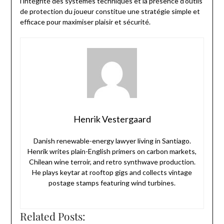
l’intégrité des systèmes techniques et la présence d’outils
de protection du joueur constitue une stratégie simple et
efficace pour maximiser plaisir et sécurité.
Henrik Vestergaard
Danish renewable-energy lawyer living in Santiago.
Henrik writes plain-English primers on carbon markets,
Chilean wine terroir, and retro synthwave production.
He plays keytar at rooftop gigs and collects vintage
postage stamps featuring wind turbines.
Related Posts: