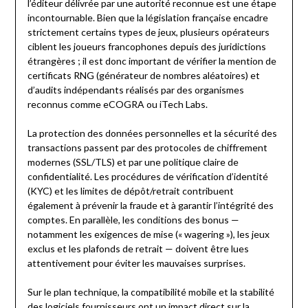
l’éditeur délivrée par une autorité reconnue est une étape
incontournable. Bien que la législation française encadre
strictement certains types de jeux, plusieurs opérateurs
ciblent les joueurs francophones depuis des juridictions
étrangères ; il est donc important de vérifier la mention de
certificats RNG (générateur de nombres aléatoires) et
d’audits indépendants réalisés par des organismes
reconnus comme eCOGRA ou iTech Labs.
La protection des données personnelles et la sécurité des
transactions passent par des protocoles de chiffrement
modernes (SSL/TLS) et par une politique claire de
confidentialité. Les procédures de vérification d’identité
(KYC) et les limites de dépôt/retrait contribuent
également à prévenir la fraude et à garantir l’intégrité des
comptes. En parallèle, les conditions des bonus —
notamment les exigences de mise (« wagering »), les jeux
exclus et les plafonds de retrait — doivent être lues
attentivement pour éviter les mauvaises surprises.
Sur le plan technique, la compatibilité mobile et la stabilité
des logiciels fournisseurs ont un impact direct sur la