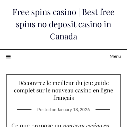
Skip
Free spins casino | Best free
to
content
spins no deposit casino in
Canada
Menu
Découvrez le meilleur du jeu: guide
complet sur le nouveau casino en ligne
français
Posted on
January 18, 2026
Ce que propose un
nouveau casino en