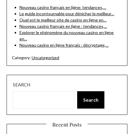
Nouveau casino français en ligne: tendances,…
Le guide incontournable pour dénicher le meilleur…
Quel est le meilleur site de casino en ligne en…
Nouveau casino français en ligne : tendances,…
Explorer le phénomène du nouveau casino en ligne
en…
Nouveau casino en ligne français : décryptage,…
Category:
Uncategorized
SEARCH
Search
Recent Posts