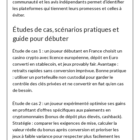
communauté et les avis indépendants permet d’identifier
les plateformes qui tiennent leurs promesses et celles à
éviter.
Études de cas, scénarios pratiques et
guide pour débuter
Étude de cas 1 : un joueur débutant en France choisit un
casino crypto avec licence européenne, dépôt en Euro
converti en stablecoin, et jeux provably fair. Avantage :
retraits rapides sans conversion imprévue. Bonne pratique
: utiliser un portefeuille non custodial pour garder le
contrôle des clés privées et ne convertir en fiat qu’en cas
de besoin.
Étude de cas 2 : un joueur expérimenté optimise ses gains
en profitant d’offres spécifiques aux paiements en
cryptomonnaies (bonus de dépôt plus élevés, cashback).
Stratégie : comparer les exigences de mise, calculer la
valeur réelle du bonus après conversion et prioriser les
jeux à faible variance pour respecter plus facilement les