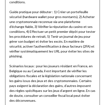
conditions.
Guide pratique pour débuter : 1) Créer un portefeuille
sécurisé (hardware wallet pour gros montants), 2) Acheter
une cryptomonnaie reconnue via une plateforme
d’échange fiable, 3) Vérifier la réputation du casino et ses
conditions, 4) Effectuer un petit premier dépôt pour tester
les procédures de retrait, 5) Tenir un journal de jeu pour
gérer son budget et éviter les excès. En matière de
sécurité, activer l’authentification à deux facteurs (2FA) et
vérifier systématiquement les URL pour éviter les sites de
phishing.
Scénarios locaux : pour les joueurs résidant en France, en
Belgique ou au Canada, il est important de vérifier les
obligations fiscales et la législation nationale concernant
les gains issus des jeux et des cryptomonnaies. Certains
pays exigent la déclaration des gains, d’autres imposent
des règles spécifiques sur les jeux d’argent en ligne. En cas
de doute, consulter un conseiller fiscal local peut éviter
des déconvenues.