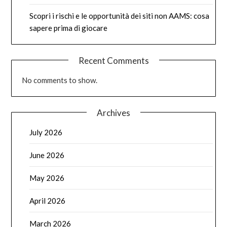
Scopri i rischi e le opportunità dei siti non AAMS: cosa
sapere prima di giocare
Recent Comments
No comments to show.
Archives
July 2026
June 2026
May 2026
April 2026
March 2026