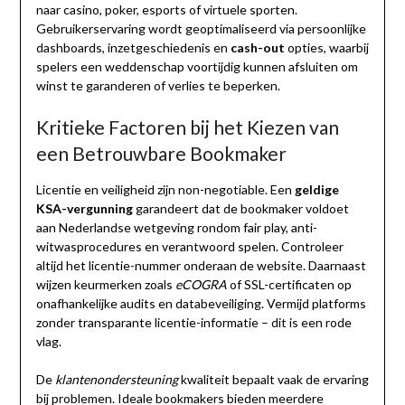
naar casino, poker, esports of virtuele sporten.
Gebruikerservaring wordt geoptimaliseerd via persoonlijke
dashboards, inzetgeschiedenis en
cash-out
opties, waarbij
spelers een weddenschap voortijdig kunnen afsluiten om
winst te garanderen of verlies te beperken.
Kritieke Factoren bij het Kiezen van
een Betrouwbare Bookmaker
Licentie en veiligheid zijn non-negotiable. Een
geldige
KSA-vergunning
garandeert dat de bookmaker voldoet
aan Nederlandse wetgeving rondom fair play, anti-
witwasprocedures en verantwoord spelen. Controleer
altijd het licentie-nummer onderaan de website. Daarnaast
wijzen keurmerken zoals
eCOGRA
of SSL-certificaten op
onafhankelijke audits en databeveiliging. Vermijd platforms
zonder transparante licentie-informatie – dit is een rode
vlag.
De
klantenondersteuning
kwaliteit bepaalt vaak de ervaring
bij problemen. Ideale bookmakers bieden meerdere