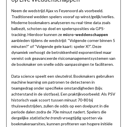
Neem de wedstrijd Ajax vs Feyenoord als voorbeeld.
Traditioneel wedden spelers vooraf op winst/gelijk/verlies.
Moderne bookmakers analyseren nu real-time data zoals
balbezit, schoten op doel en spelersposities via GPS-
tracking. Hierdoor kunnen ze
micro-weddenschappen
aanbieden tijdens de wedstrijd: “Volgende corner binnen 5
minuten?” of “Volgende gele kaart: speler X?”. Deze
dynamiek verhoogt de betrokkenheid exponentieel maar
vereist ook geavanceerde risicomanagementsystemen van
de bookmaker om snelle odds-aanpassingen te faciliteren.
Data science speelt een sleutelrol. Bookmakers gebruiken
machine learning om patronen te detecteren in
teamgedrag onder specifieke omstandigheden (bijv.
achterstand in de slotfase). Een praktijkvoorbeeld: Als PSV
historisch vaak scoort tussen minuut 70-80 bij
thuiswedstrijden, zullen de odds op een doelpunt in die
periode dalen zodra de 70e minuut nadert. Spelers die
dergelijke
statistische trends
vroegtijdig spotten via
boekmakeraarsites, kunnen profiteren van hogere initiële