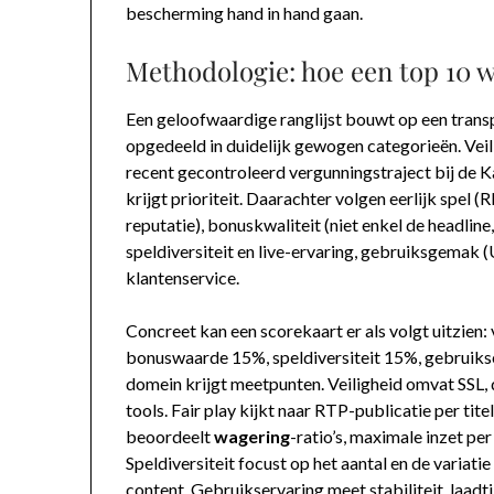
bescherming hand in hand gaan.
Methodologie: hoe een top 10 
Een geloofwaardige ranglijst bouwt op een tran
opgedeeld in duidelijk gewogen categorieën. Veil
recent gecontroleerd vergunningstraject bij de K
krijgt prioriteit. Daarachter volgen eerlijk spel 
reputatie), bonuskwaliteit (niet enkel de headlin
speldiversiteit en live-ervaring, gebruiksgemak 
klantenservice.
Concreet kan een scorekaart er als volgt uitzien:
bonuswaarde 15%, speldiversiteit 15%, gebruiks
domein krijgt meetpunten. Veiligheid omvat SSL,
tools. Fair play kijkt naar RTP-publicatie per tit
beoordeelt
wagering
-ratio’s, maximale inzet pe
Speldiversiteit focust op het aantal en de variatie 
content. Gebruikservaring meet stabiliteit, laad