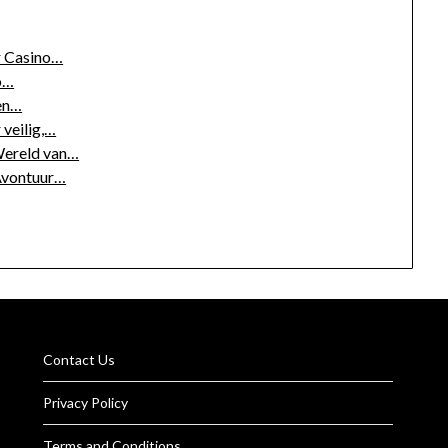
r Casino…
o…
 en…
veilig,…
ereld van…
Avontuur…
Contact Us
Privacy Policy
Terms and Conditions