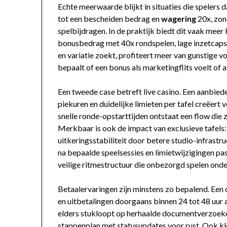
Echte meerwaarde blijkt in situaties die speler
tot een bescheiden bedrag en
wagering
20x, zon
spelbijdragen. In de praktijk biedt dit vaak meer
bonusbedrag met 40x rondspelen, lage inzetcaps 
en variatie zoekt, profiteert meer van gunstige 
bepaalt of een bonus als marketingflits voelt of al
Een tweede case betreft live casino. Een aanbiede
piekuren en duidelijke limieten per tafel creëert
snelle ronde-opstarttijden ontstaat een flow die 
Merkbaar is ook de impact van exclusieve tafels
uitkeringsstabiliteit door betere studio-infrastr
na bepaalde speelsessies en limietwijzigingen pa
veilige ritmestructuur die onbezorgd spelen onde
Betaalervaringen zijn minstens zo bepalend. Een
en uitbetalingen doorgaans binnen 24 tot 48 uur
elders stukloopt op herhaalde documentverzoeken
stappenplan met statusupdates voor rust. Ook klei