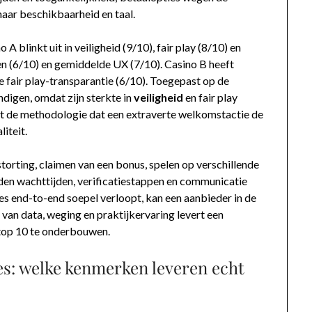
 naar beschikbaarheid en taal.
A blinkt uit in veiligheid (9/10), fair play (8/10) en
en (6/10) en gemiddelde UX (7/10). Casino B heeft
 fair play-transparantie (6/10). Toegepast op de
ndigen, omdat zijn sterkte in
veiligheid
en fair play
t de methodologie dat een extraverte welkomstactie de
iteit.
, storting, claimen van een bonus, spelen op verschillende
rden wachttijden, verificatiestappen en communicatie
ces end-to-end soepel verloopt, kan een aanbieder in de
an data, weging en praktijkervaring levert een
 top 10 te onderbouwen.
es: welke kenmerken leveren echt