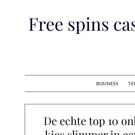
Skip
to
Free spins cas
content
BUSINESS
TE
De echte top 10 onl
kies slimmer in ee