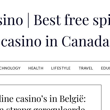
ino | Best free s
casino in Canada
CHNOLOGY
HEALTH
LIFESTYLE
TRAVEL
EDU
ine casino’s in België:
n streng gereguleerde