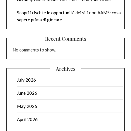
Scopri i rischi e le opportunità dei siti non AAMS: cosa
sapere prima di giocare
Recent Comments
No comments to show.
Archives
July 2026
June 2026
May 2026
April 2026