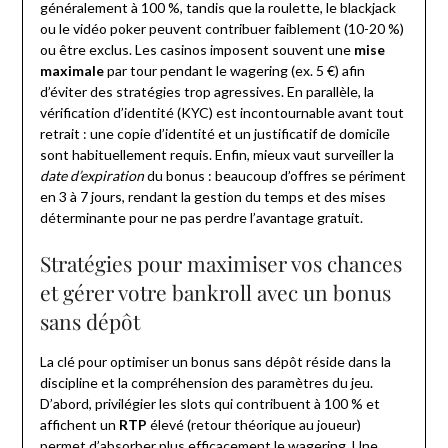
généralement à 100 %, tandis que la roulette, le blackjack
ou le vidéo poker peuvent contribuer faiblement (10-20 %)
ou être exclus. Les casinos imposent souvent une
mise
maximale
par tour pendant le wagering (ex. 5 €) afin
d’éviter des stratégies trop agressives. En parallèle, la
vérification d’identité (KYC) est incontournable avant tout
retrait : une copie d’identité et un justificatif de domicile
sont habituellement requis. Enfin, mieux vaut surveiller la
date d’expiration
du bonus : beaucoup d’offres se périment
en 3 à 7 jours, rendant la gestion du temps et des mises
déterminante pour ne pas perdre l’avantage gratuit.
Stratégies pour maximiser vos chances
et gérer votre bankroll avec un bonus
sans dépôt
La clé pour optimiser un bonus sans dépôt réside dans la
discipline et la compréhension des paramètres du jeu.
D’abord, privilégier les slots qui contribuent à 100 % et
affichent un
RTP
élevé (retour théorique au joueur)
permet d’absorber plus efficacement le wagering. Une