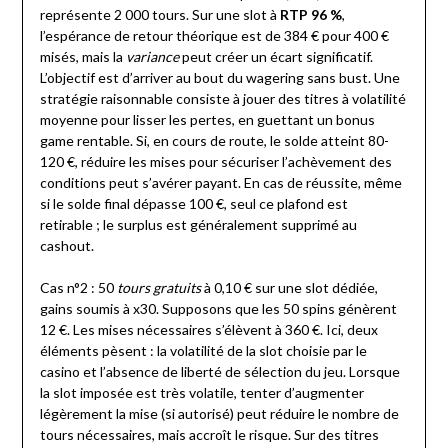
représente 2 000 tours. Sur une slot à
RTP 96 %
,
l’espérance de retour théorique est de 384 € pour 400 €
misés, mais la
variance
peut créer un écart significatif.
L’objectif est d’arriver au bout du wagering sans bust. Une
stratégie raisonnable consiste à jouer des titres à volatilité
moyenne pour lisser les pertes, en guettant un bonus
game rentable. Si, en cours de route, le solde atteint 80-
120 €, réduire les mises pour sécuriser l’achèvement des
conditions peut s’avérer payant. En cas de réussite, même
si le solde final dépasse 100 €, seul ce plafond est
retirable ; le surplus est généralement supprimé au
cashout.
Cas n°2 : 50
tours gratuits
à 0,10 € sur une slot dédiée,
gains soumis à x30. Supposons que les 50 spins génèrent
12 €. Les mises nécessaires s’élèvent à 360 €. Ici, deux
éléments pèsent : la volatilité de la slot choisie par le
casino et l’absence de liberté de sélection du jeu. Lorsque
la slot imposée est très volatile, tenter d’augmenter
légèrement la mise (si autorisé) peut réduire le nombre de
tours nécessaires, mais accroît le risque. Sur des titres