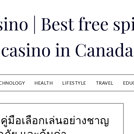
ino | Best free s
casino in Canada
CHNOLOGY
HEALTH
LIFESTYLE
TRAVEL
EDU
คู่มือเลือกเล่นอย่างชาญ
ัย และคุ้มค่า