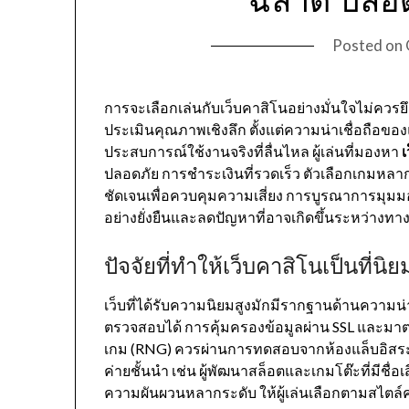
Posted on
การจะเลือกเล่นกับเว็บคาสิโนอย่างมั่นใจไม่ควรยึ
ประเมินคุณภาพเชิงลึก ตั้งแต่ความน่าเชื่อถือ
ประสบการณ์ใช้งานจริงที่ลื่นไหล ผู้เล่นที่มองหา
ปลอดภัย การชำระเงินที่รวดเร็ว ตัวเลือกเกมหลาก
ชัดเจนเพื่อควบคุมความเสี่ยง การบูรณาการมุมมอ
อย่างยั่งยืนและลดปัญหาที่อาจเกิดขึ้นระหว่างทา
ปัจจัยที่ทำให้เว็บคาสิโนเป็นที่นิ
เว็บที่ได้รับความนิยมสูงมักมีรากฐานด้านความน่
ตรวจสอบได้ การคุ้มครองข้อมูลผ่าน SSL และมา
เกม (RNG) ควรผ่านการทดสอบจากห้องแล็บอิสระเพ
ค่ายชั้นนำ เช่น ผู้พัฒนาสล็อตและเกมโต๊ะที่มีชื่อ
ความผันผวนหลากระดับ ให้ผู้เล่นเลือกตามสไตล์ควา