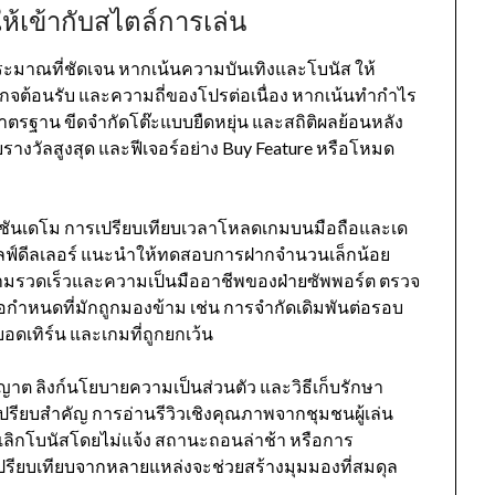
้เข้ากับสไตล์การเล่น
ะมาณที่ชัดเจน หากเน้นความบันเทิงและโบนัส ให้
เกจต้อนรับ และความถี่ของโปรต่อเนื่อง หากเน้นทำกำไร
มาตรฐาน ขีดจำกัดโต๊ะแบบยืดหยุ่น และสถิติผลย้อนหลัง
างวัลสูงสุด และฟีเจอร์อย่าง Buy Feature หรือโหมด
ชันเดโม การเปรียบเทียบเวลาโหลดเกมบนมือถือและเด
ฟ์ดีลเลอร์ แนะนำให้ทดสอบการฝากจำนวนเล็กน้อย
นความรวดเร็วและความเป็นมืออาชีพของฝ่ายซัพพอร์ต ตรวจ
อกำหนดที่มักถูกมองข้าม เช่น การจำกัดเดิมพันต่อรอบ
อดเทิร์น และเกมที่ถูกยกเว้น
ต ลิงก์นโยบายความเป็นส่วนตัว และวิธีเก็บรักษา
เปรียบสำคัญ การอ่านรีวิวเชิงคุณภาพจากชุมชนผู้เล่น
ลิกโบนัสโดยไม่แจ้ง สถานะถอนล่าช้า หรือการ
รียบเทียบจากหลายแหล่งจะช่วยสร้างมุมมองที่สมดุล