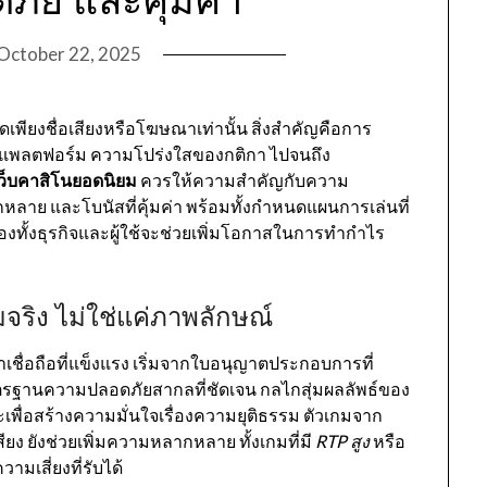
October 22, 2025
ดเพียงชื่อเสียงหรือโฆษณาเท่านั้น สิ่งสำคัญคือการ
ของแพลตฟอร์ม ความโปร่งใสของกติกา ไปจนถึง
เว็บคาสิโนยอดนิยม
ควรให้ความสำคัญกับความ
หลาย และโบนัสที่คุ้มค่า พร้อมทั้งกำหนดแผนการเล่นที่
งทั้งธุรกิจและผู้ใช้จะช่วยเพิ่มโอกาสในการทำกำไร
ง
ยมจริง ไม่ใช่แค่ภาพลักษณ์
าเชื่อถือที่แข็งแรง เริ่มจากใบอนุญาตประกอบการที่
ตรฐานความปลอดภัยสากลที่ชัดเจน กลไกสุ่มผลลัพธ์ของ
ื่อสร้างความมั่นใจเรื่องความยุติธรรม ตัวเกมจาก
เสียง ยังช่วยเพิ่มความหลากหลาย ทั้งเกมที่มี
RTP สูง
หรือ
มเสี่ยงที่รับได้