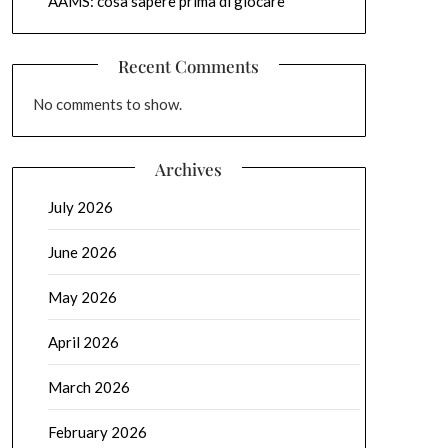
AAMS: cosa sapere prima di giocare
Recent Comments
No comments to show.
Archives
July 2026
June 2026
May 2026
April 2026
March 2026
February 2026