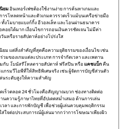
นิยม
อินเทอร์เฟซต้องใช้งานง่าย การค้นหาเกมและ
 การโหลดหน้าและตัวเกมควรรวดเร็วแม้บนเครือข่ายมือ
 ทั้งโมบายแบงก์กิ้ง อีวอลเล็ท และโอนผ่านธนาคาร
คอยได้มาก เงื่อนไขการถอนเงินควรชัดเจน ไม่มีค่า
ันหรือรายสัปดาห์อย่างโปร่งใส
ยม แต่สิ่งสำคัญที่สุดคือความยุติธรรมของเงื่อนไข เช่น
่วนร่วมของเกมแต่ละประเภท การจำกัดเวลา และเพดาน
วมกับ
โบนัสรีโหลด
รายสัปดาห์ ฟรีสปิน หรือ
แคชแบ็ก
คืน
มวีไอพีที่ให้สิทธิพิเศษจริง เช่น ผู้จัดการบัญชีส่วนตัว
ู้เล่นระดับสูงให้ความสำคัญ
รวดเร็วตลอด 24 ชั่วโมงคือสัญญาณบวก ช่องทางติดต่อ
านความรู้ภาษาไทยที่อัปเดตสม่ำเสมอ ด้านการเล่น
 วงเวลา และการพักบัญชี เพื่อช่วยผู้เล่นควบคุมพฤติกรรม
ามใส่ใจต่อประสบการณ์ผู้เล่นมากกว่าการโฆษณาเพียงผิว