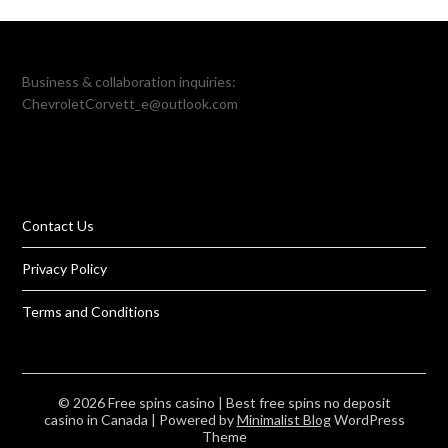
Business & collaboration inquiries:
ChevroletCorvett_e@outlook.com
Contact Us
Privacy Policy
Terms and Conditions
© 2026 Free spins casino | Best free spins no deposit
casino in Canada
| Powered by
Minimalist Blog
WordPress
Theme