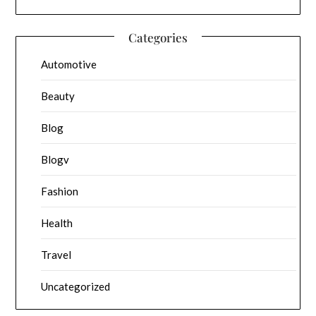
Categories
Automotive
Beauty
Blog
Blogv
Fashion
Health
Travel
Uncategorized