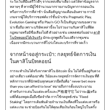
ระวังเว็บที่มีแต่รีวิวดีๆ จากแหล่งที่มาเดียว แต่ให้หาข้อมูลจาก
หลายๆ ที่ หากมีผู้ใช้จำนวนมากรายงานปัญหาการถอนเงิน
หรือการบริการที่ล่าช้า นั่นคือสัญญาณเตือนอันตราย การมี
เกมจากผู้ให้บริการซอฟต์แวร์ชั้นนำเช่น Pragmatic Play,
Evolution Gaming หรือ Play’n GO ก็เป็นสัญญาณของความ
น่าเชื่อถือ เพราะบริษัทเหล่านี้จะไม่ร่วมงานกับคาสิโนที่ผิด
กฎหมายหรือมีชื่อเสียงไม่ดี ตัวอย่างเช่น แพลตฟอร์มอย่าง
คาสิ
โนบิทคอยน์ได้เงินจริง
มักจะถูกพูดถึงในแง่ดีจากชุมชน
เนื่องจากมีกระบวนการที่โปร่งใสและบริการที่รวดเร็ว
จากหน้าจอสู่กระเป๋า: กลยุทธ์จัดการเงิน
ในคาสิโนบิทคอยน์
การจะทำเงินได้จริงจากคาสิโน Bitcoin นั้น ไม่ได้ขึ้นอยู่กับดวง
อย่างเดียว แต่ต้องอาศัย
วินัยและกลยุทธ์การจัดการเงินทุน
ที่ดี
หลักการแรกที่นักพนันทุกคนควรยึดถือคือ ” never bet more
than you can afford to lose” หมายถึงการตั้งงบประมาณ
สำหรับการเล่นในแต่ละครั้งและ严格遵守它 ไม่ว่าจะ贏หรือ
แพ้ก็ต้องหยุดเมื่อถึงขีดจำกัด การใช้กลยุทธ์เช่น “Fixed
Staking” โดยการเดิมพันด้วยจำนวนเงินที่คงที่ในแต่ละตาหรือ
แต่ละเกม จะช่วยป้องกันไม่ให้คุณเสียเงินก้อนใหญ่ไปในครั้ง