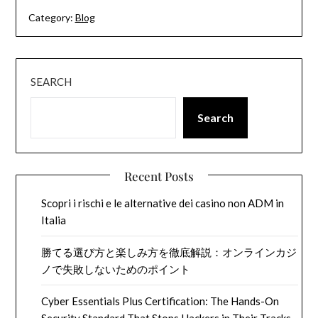
Category:
Blog
SEARCH
Search
Recent Posts
Scopri i rischi e le alternative dei casino non ADM in
Italia
勝てる選び方と楽しみ方を徹底解説：オンラインカジ
ノで失敗しないためのポイント
Cyber Essentials Plus Certification: The Hands-On