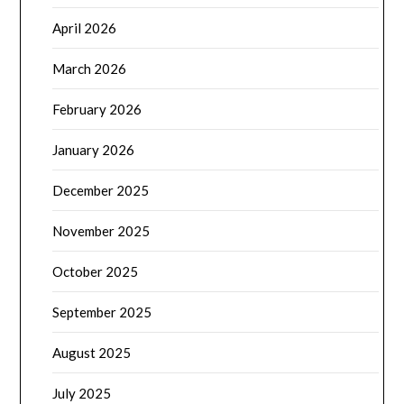
April 2026
March 2026
February 2026
January 2026
December 2025
November 2025
October 2025
September 2025
August 2025
July 2025