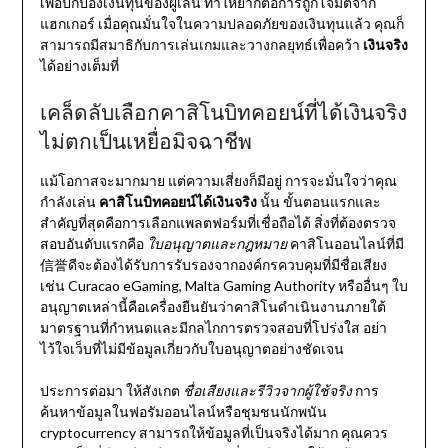
เพื่อปกป้องเงินทุนของผู้เล่น ทำให้ยากต่อการถูกโจมตีจาก
แฮกเกอร์ เมื่อคุณมั่นใจในความปลอดภัยของเงินทุนแล้ว คุณก็
สามารถมีสมาธิกับการเล่นเกมและวางกลยุทธ์เพื่อคว้า
เงินจริง
ได้อย่างเต็มที่
เคล็ดลับเลือกคาสิโนบิทคอยน์ที่ได้เงินจริง
ไม่ตกเป็นเหยื่อมิจฉาชีพ
แม้โอกาสจะมากมาย แต่ความเสี่ยงก็มีอยู่ การจะมั่นใจว่าคุณ
กำลังเล่น
คาสิโนบิทคอยน์ได้เงินจริง
นั้น ขั้นตอนแรกและ
สำคัญที่สุดคือการเลือกแพลตฟอร์มที่เชื่อถือได้ สิ่งที่ต้องตรวจ
สอบอันดับแรกคือ
ใบอนุญาตและกฎหมาย
คาสิโนออนไลน์ที่มี
信誉ดีจะต้องได้รับการรับรองจากองค์กรควบคุมที่มีชื่อเสียง
เช่น Curacao eGaming, Malta Gaming Authority หรืออื่นๆ ใบ
อนุญาตเหล่านี้คือเครื่องยืนยันว่าคาสิโนดำเนินงานภายใต้
มาตรฐานที่กำหนดและมีกลไกการตรวจสอบที่โปร่งใส อย่า
ไว้ใจเว็บที่ไม่มีข้อมูลเกี่ยวกับใบอนุญาตอย่างชัดเจน
ประการต่อมา ให้สังเกต
ชื่อเสียงและรีวิวจากผู้ใช้จริง
การ
ค้นหาข้อมูลในฟอรัมออนไลน์หรือชุมชนนักพนัน
cryptocurrency สามารถให้ข้อมูลที่เป็นจริงได้มาก คุณควร