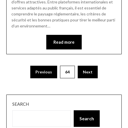
d’offres attractives. Entre plateformes internationales et
services adaptés au public français, il est essentiel de
comprendre le paysage réglementaire, les critères de
sécurité et les bonnes pratiques pour tirer le meilleur parti
d’un environnement…
Read more
Previous
64
Next
SEARCH
Search