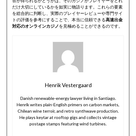
答が得られるかどうかは、そのカジノがプレイヤーをどれ
だけ大切にしているかを如実に物語ります。これらの要素
を総合的に判断し、実際のプレイヤーレビューや専門サイ
トの評価を参考にすることで、本当に信頼できる
高速出金
対応のオンラインカジノ
を見極めることができるのです。
Henrik Vestergaard
Danish renewable-energy lawyer living in Santiago.
Henrik writes plain-English primers on carbon markets,
Chilean wine terroir, and retro synthwave production.
He plays keytar at rooftop gigs and collects vintage
postage stamps featuring wind turbines.