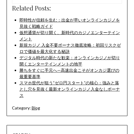
Related Posts:
即時性が信頼を生む：出金が早いオンラインカジノを
見抜く戦略ガイド
仮想通貨が切り開く、新時代のカジノエンターテイン
メント
新規カジノ 入金不要ボーナス徹底攻略：初回リスクゼ
ロで価値を最大化する秘訣
デジタル時代の新たな歓楽：オンラインカジノが切り
開くエンターテインメントの地平
勝ちをすぐに手元へ—高速出金こそがオンカジ選びの
最重要基準
スマホ世代が狙う“ゼロ円スタート”の核心：強みと落
とし穴を見抜く最新オンラインカジノ入金なしボーナ
ス
Category:
Blog