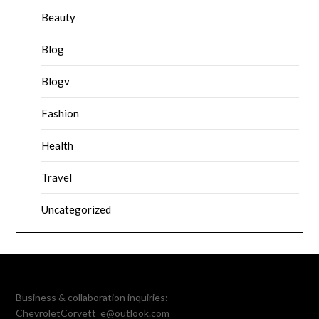
Beauty
Blog
Blogv
Fashion
Health
Travel
Uncategorized
Business & collaboration inquiries:
ChevroletCorvett_e@outlook.com