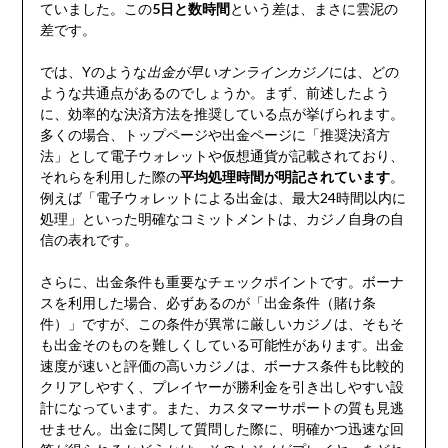
ていました。この
5日と数時間
という差は、まさに雲泥の
差です。
では、Yのような
出金が早いオンラインカジノ
には、どの
ような共通点があるのでしょうか。まず、前述したよう
に、効率的な決済方法を推奨している点が挙げられます。
多くの場合、トップページや出金ページに「推奨決済方
法」として電子ウォレットや仮想通貨が記載されており、
それらを利用した際の
平均処理時間が明記されています
。
例えば「電子ウォレットによる出金は、最大24時間以内に
処理」といった明確なコミットメントは、カジノ自身の自
信の表れです。
さらに、出金条件も重要なチェックポイントです。ボーナ
スを利用した場合、必ずあるのが「出金条件（賭け条
件）」ですが、この条件が異常に厳しいカジノは、そもそ
も出金そのものを難しくしている可能性があります。出金
速度が速いと評価の高いカジノは、ボーナス条件も比較的
クリアしやすく、プレイヤーが勝利金を引き出しやすい設
計になっています。また、カスタマーサポートの質も見逃
せません。出金に関して質問した際に、明確かつ迅速な回