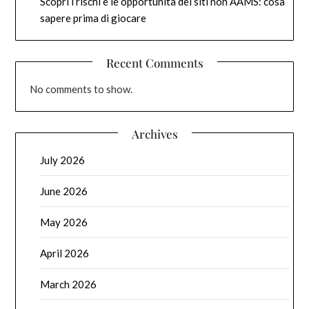
Scopri i rischi e le opportunità dei siti non AAMS: cosa
sapere prima di giocare
Recent Comments
No comments to show.
Archives
July 2026
June 2026
May 2026
April 2026
March 2026