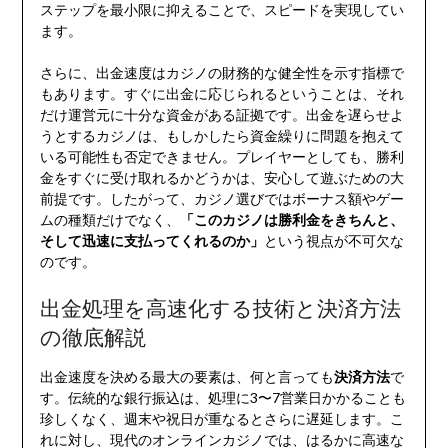
ステップを最小限に抑えることで、スピードを実現してい
ます。
さらに、出金速度はカジノの財務的な健全性を示す指標で
もあります。すぐに出金に応じられるということは、それ
だけ運営元に十分な資金がある証拠です。出金を遅らせよ
うとするカジノは、もしかしたら資金繰りに問題を抱えて
いる可能性も否定できません。プレイヤーとしても、勝利
金をすぐに受け取れるかどうかは、安心して遊ぶための大
前提です。したがって、カジノ選びではボーナス額やゲー
ムの種類だけでなく、
「このカジノは勝利金をきちんと、
そして迅速に支払ってくれるのか」
という視点が不可欠な
のです。
出金処理を高速化する技術と決済方法
の徹底解説
出金速度を決める最大の要素は、何と言っても
決済方法
で
す。伝統的な銀行振込は、処理に3〜7営業日かかることも
珍しくなく、週末や祝日が重なるとさらに遅延します。こ
れに対し、現代のオンラインカジノでは、はるかに高速な