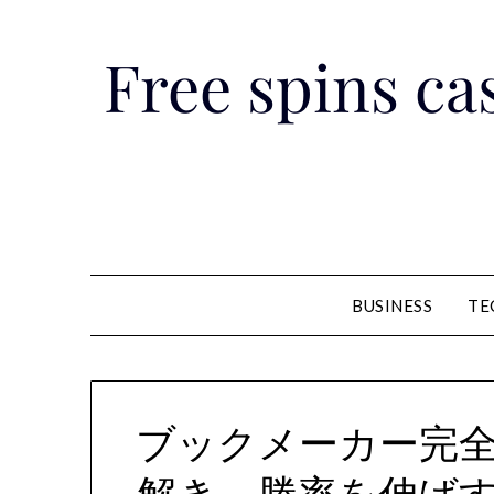
Skip
to
Free spins cas
content
BUSINESS
TE
ブックメーカー完
解き、勝率を伸ば