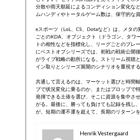
分散や雨天順延によるコンディション変化な
ムハンディやトータルゲーム数は、保守的な
eスポーツ（LoL、CS、Dotaなど）は、メ
ごとのKDA、オブジェクト（ドラゴン、タワ
トの相性などを指標化し、リーグごとのプレ
にベストオブシリーズでは、初戦の戦術公開後
がライブ戦略の勘所になる。ストリーム視聴
イン取りとシリーズ展開のシナリオを重視す
共通して言えるのは、マーケット選びと時間
ブで状況変化に乗るのか、またはプロップで
発揮できる土俵を選び、そこに資源を集中さ
がる。最後に、勝っても負けても記録を残し
が、短期の運不運を超えて、長期のリターン
Henrik Vestergaard