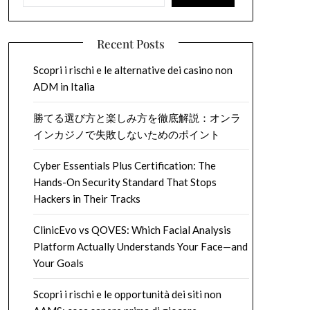
Recent Posts
Scopri i rischi e le alternative dei casino non
ADM in Italia
勝てる選び方と楽しみ方を徹底解説：オンラ
インカジノで失敗しないためのポイント
Cyber Essentials Plus Certification: The
Hands-On Security Standard That Stops
Hackers in Their Tracks
ClinicEvo vs QOVES: Which Facial Analysis
Platform Actually Understands Your Face—and
Your Goals
Scopri i rischi e le opportunità dei siti non