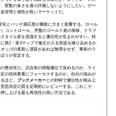
ど、変数の多さを過小評価しないようにしたい。ゲー
資金管理と相性が良いマーケットだ。
タの変化とパッチ適応度が勝敗に大きく影響する。ロール
ー）コントロール、序盤のゴールド差の推移、ドラフ
ースタイル差を意識すると優位性が生まれやすい。特
に第2・第3マップで修正が入る前提を織り込めるか
と
オッズ
の更新に遅延があれば無理をせず、事前のラ
るほうが安定する。
軸の整合性だ。試合前の情報優位で攻めるのか、ライ
特定の技術要素にフォーカスするのか。自分の強みが
せるほど、
ブックメーカー
との対峙で優位性が積み上
、意思決定の質を定期的にレビューする。これこそ
を押し上げる最も再現性の高い方法である。