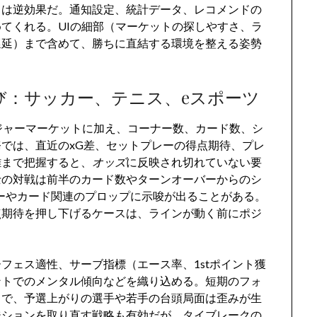
ては逆効果だ。通知設定、統計データ、レコメンドの
てくれる。UIの細部（マーケットの探しやすさ、ラ
遅延）まで含めて、勝ちに直結する環境を整える姿勢
び：サッカー、テニス、eスポーツ
メジャーマーケットに加え、コーナー数、カード数、シ
では、直近のxG差、セットプレーの得点期待、プレ
離まで把握すると、
オッズ
に反映され切れていない要
士の対戦は前半のカード数やターンオーバーからのシ
ーやカード関連のプロップに示唆が出ることがある。
点期待を押し下げるケースは、ラインが動く前にポジ
フェス適性、サーブ指標（エース率、1stポイント獲
ントでのメンタル傾向などを織り込める。短期のフォ
ちで、予選上がりの選手や若手の台頭局面は歪みが生
ジションを取り直す戦略も有効だが、タイブレークの