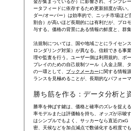
金が集まっているか）に影響され、インプレ
ータフィードに依存するため更新頻度が高い。
ダー/オーバー）は効率的で、ニッチ市場ほど
割合）が高いほど長期的には有利だが、プロ
与する。価格の背景にある情報の鮮度と、群
法規制については、国や地域ごとにライセンス
ロンダリング対策）が異なる。信頼できる事
理や監査を行う。ユーザー側は利用規約、ボ
プレイのための自己規制ツール（入金上限、
の一環として、
ブックメーカー
に関する情報
ランスを見極めることが、長期的なパフォー
勝ち筋を作る：データ分析と
勝率を伸ばす鍵は、価格と確率のズレを捉え
率モデルまたは評価軸を持ち、
オッズ
が示唆
はシンプルでもよく、サッカーなら直近のxG
密、天候などを加点減点で数値化する程度で