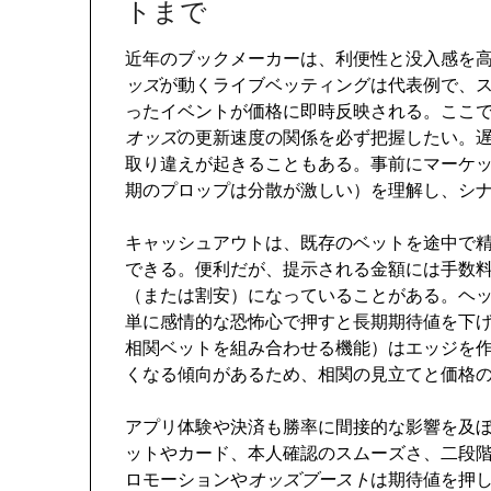
トまで
近年のブックメーカーは、利便性と没入感を
ッズ
が動くライブベッティングは代表例で、
ったイベントが価格に即時反映される。ここ
オッズ
の更新速度の関係を必ず把握したい。
取り違えが起きることもある。事前にマーケ
期のプロップは分散が激しい）を理解し、シ
キャッシュアウトは、既存のベットを途中で
できる。便利だが、提示される金額には手数
（または割安）になっていることがある。ヘ
単に感情的な恐怖心で押すと長期期待値を下
相関ベットを組み合わせる機能）はエッジを
くなる傾向があるため、相関の見立てと価格
アプリ体験や決済も勝率に間接的な影響を及
ットやカード、本人確認のスムーズさ、二段
ロモーションや
オッズブースト
は期待値を押