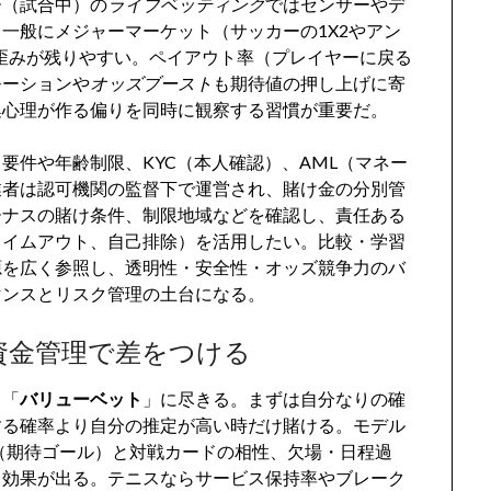
ー（試合中）の
ライブベッティング
ではセンサーやデ
一般にメジャーマーケット（サッカーの1X2やアン
歪みが残りやすい。ペイアウト率（プレイヤーに戻る
モーションや
オッズブースト
も期待値の押し上げに寄
集心理が作る偏りを同時に観察する習慣が重要だ。
要件や年齢制限、KYC（本人確認）、AML（マネー
業者は認可機関の監督下で運営され、賭け金の分別管
ーナスの賭け条件、制限地域などを確認し、責任ある
タイムアウト、自己排除）を活用したい。比較・学習
源を広く参照し、透明性・安全性・オッズ競争力のバ
マンスとリスク管理の土台になる。
資金管理で差をつける
る「
バリューベット
」に尽きる。まずは自分なりの確
する確率より自分の推定が高い時だけ賭ける。モデル
（期待ゴール）と対戦カードの相性、欠場・日程過
も効果が出る。テニスならサービス保持率やブレーク