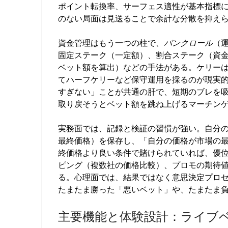
ポイント転換率、サーフェス適性が基本指標
のない局面は見送ることで余計な分散を抑え
資金管理はもう一つの柱で、
バンクロール
（
固定ステーク（一定額）、割合ステーク（資
ベット額を算出）などの手法がある。ケリー
てハーフケリーなど保守運用を採るのが現実的
すぎない」ことが共通の肝で、短期のブレを
取り戻そうとベット額を跳ね上げるマーチン
実務面では、記録と検証の習慣が強い。自分
最終価格）を保存し、「自分の価格が市場の
終価格より良い条件で賭けられていれば、優
ピング（複数社の価格比較）、プロモの期待
る。心理面では、結果ではなく意思決定プロ
たまたま勝った「悪いベット」や、たまたま
主要機能と体験設計：ライブ