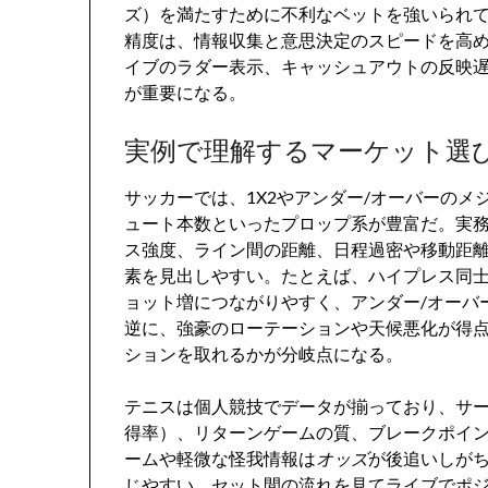
ズ）を満たすために不利なベットを強いられ
精度は、情報収集と意思決定のスピードを高め
イブのラダー表示、キャッシュアウトの反映
が重要になる。
実例で理解するマーケット選
サッカーでは、1X2やアンダー/オーバーの
ュート本数といったプロップ系が豊富だ。実務
ス強度、ライン間の距離、日程過密や移動距
素を見出しやすい。たとえば、ハイプレス同
ョット増につながりやすく、アンダー/オーバ
逆に、強豪のローテーションや天候悪化が得
ションを取れるかが分岐点になる。
テニスは個人競技でデータが揃っており、サー
得率）、リターンゲームの質、ブレークポイ
ームや軽微な怪我情報は
オッズ
が後追いしが
じやすい。セット間の流れを見てライブでポ