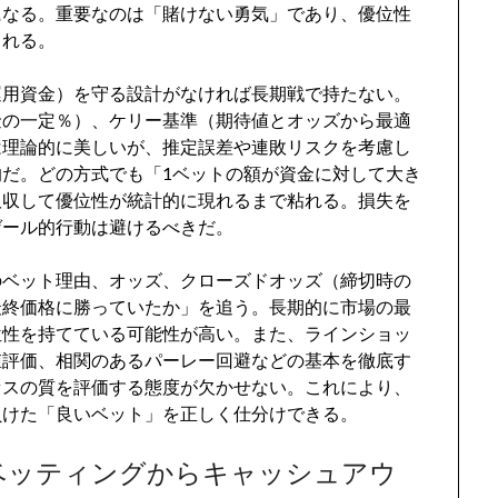
になる。重要なのは「賭けない勇気」であり、優位性
られる。
運用資金）を守る設計がなければ長期戦で持たない。
金の一定％）、ケリー基準（期待値とオッズから最適
は理論的に美しいが、推定誤差や連敗リスクを考慮し
だ。どの方式でも「1ベットの額が資金に対して大き
吸収して優位性が統計的に現れるまで粘れる。損失を
ゲール的行動は避けるべきだ。
のベット理由、オッズ、クローズドオッズ（締切時の
最終価格に勝っていたか」を追う。長期的に市場の最
位性を持てている可能性が高い。また、ラインショッ
値評価、相関のあるパーレー回避などの基本を徹底す
セスの質を評価する態度が欠かせない。これにより、
負けた「良いベット」を正しく仕分けできる。
ベッティングからキャッシュアウ