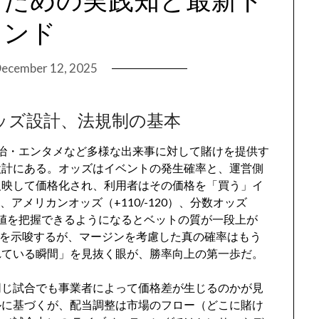
レンド
ecember 12, 2025
ッズ設計、法規制の基本
治・エンタメなど多様な出来事に対して賭けを提供す
設計にある。オッズはイベントの発生確率と、運営側
反映して価格化され、利用者はその価格を「買う」イ
アメリカンオッズ（+110/-120）、分数オッズ
待値を把握できるようになるとベットの質が一段上が
確率を示唆するが、マージンを考慮した真の確率はもう
れている瞬間」を見抜く眼が、勝率向上の第一歩だ。
同じ試合でも事業者によって価格差が生じるのかが見
ルに基づくが、配当調整は市場のフロー（どこに賭け