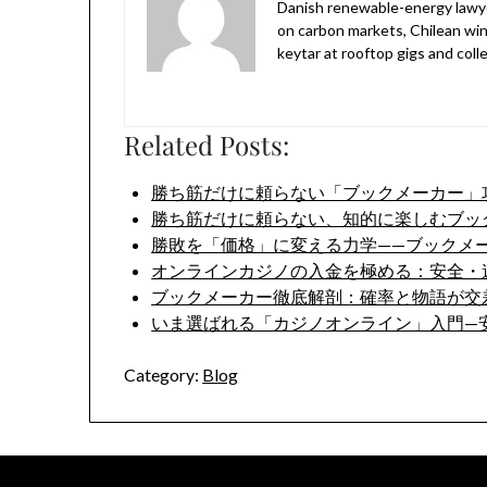
Danish renewable-energy lawyer 
on carbon markets, Chilean win
keytar at rooftop gigs and col
Related Posts:
勝ち筋だけに頼らない「ブックメーカー」
勝ち筋だけに頼らない、知的に楽しむブッ
勝敗を「価格」に変える力学——ブックメ
オンラインカジノの入金を極める：安全・
ブックメーカー徹底解剖：確率と物語が交
いま選ばれる「カジノオンライン」入門—
Category:
Blog