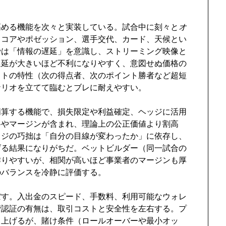
高める機能を次々と実装している。試合中に刻々と
オ
スコアやポゼッション、選手交代、カード、天候とい
では「情報の遅延」を意識し、ストリーミング映像と
遅延が大きいほど不利になりやすく、意図せぬ価格の
ットの特性（次の得点者、次のポイント勝者など超短
ナリオを立てて臨むとブレに耐えやすい。
精算する機能で、損失限定や利益確定、ヘッジに活用
料やマージンが含まれ、理論上の公正価値より割高
ッジの巧拙は「自分の目線が変わったか」に依存し、
げる結果になりがちだ。ベットビルダー（同一試合の
作りやすいが、相関が高いほど事業者のマージンも厚
のバランスを冷静に評価する。
ぼす。入出金のスピード、手数料、利用可能なウォレ
階認証の有無は、取引コストと安全性を左右する。プ
し上げるが、賭け条件（ロールオーバーや最小オッ